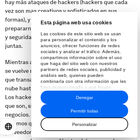
hay más ataques de hackers (hackers que cada
vez son mas creativos y sofisticados en sus
formas), y la mejor forma en la que podemos
Esta página web usa cookies
prepararnos es instalar una cultura de privacidad
Las cookies de este sitio web se usan
y seguridad, desde los correos hasta las salas de
para personalizar el contenido y los
juntas.
anuncios, ofrecer funciones de redes
sociales y analizar el tráfico. Además,
compartimos información sobre el uso
Mientras avanzamos iremos viendo que la gente
que haga del sitio web con nuestros
partners de redes sociales, publicidad y
se vuelve mucho más selectiva de los sitios en los
análisis web, quienes pueden
que transacciona, desde el almacenamiento en la
combinarla con otra información que les
haya proporcionado o que hayan
nube hasta la gente que les da mantenimiento.
recopilado a partir del uso que haya
Los hackers suelen ir tras compañías no por lo
Denegar
hecho de sus servicios.
que son, sino por la gente con la que hacen
Permitir todas
negocios. Si pensamos en el ciberataque a Target,
veremos que se originó de un filtro en uno de sus
Personalizar
EN
ES
中文
日本語
proveedores que tenía acceso al sistema de la