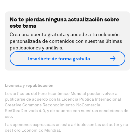
No te pierdas ninguna actualización sobre
este tema
Crea una cuenta gratuita y accede a tu colección
personalizada de contenidos con nuestras últimas
publicaciones y análisis.
Inscríbete de forma gratuita
Licencia y republicación
Los artículos del Foro Económico Mundial pueden volver a
publicarse de acuerdo con la Licencia Pública Internacional
Creative Commons Reconocimiento-NoComercial-
SinObraDerivada 4.0, y de acuerdo con nuestras condiciones de
uso.
Las opiniones expresadas en este artículo son las del autor y no
del Foro Económico Mundial.