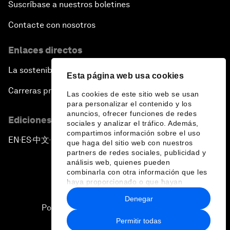
Suscríbase a nuestros boletines
Contacte con nosotros
Enlaces directos
La sostenibilidad en el Foro
Esta página web usa cookies
Carreras profesionales
Las cookies de este sitio web se usan
para personalizar el contenido y los
anuncios, ofrecer funciones de redes
Ediciones en otros idiomas
sociales y analizar el tráfico. Además,
compartimos información sobre el uso
EN
ES
中文
日本語
▪
▪
▪
que haga del sitio web con nuestros
partners de redes sociales, publicidad y
análisis web, quienes pueden
combinarla con otra información que les
haya proporcionado o que hayan
recopilado a partir del uso que haya
Denegar
hecho de sus servicios.
Política de privacidad y normas de uso
Permitir todas
Sitemap