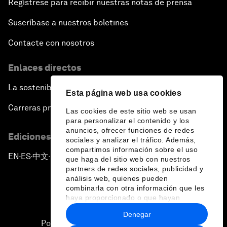
Regístrese para recibir nuestras notas de prensa
Suscríbase a nuestros boletines
Contacte con nosotros
Enlaces directos
La sostenibilidad en el Foro
Esta página web usa cookies
Carreras profesionales
Las cookies de este sitio web se usan
para personalizar el contenido y los
anuncios, ofrecer funciones de redes
Ediciones en otros idiomas
sociales y analizar el tráfico. Además,
compartimos información sobre el uso
EN
ES
中文
日本語
▪
▪
▪
que haga del sitio web con nuestros
partners de redes sociales, publicidad y
análisis web, quienes pueden
combinarla con otra información que les
haya proporcionado o que hayan
recopilado a partir del uso que haya
Denegar
hecho de sus servicios.
Política de privacidad y normas de uso