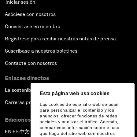
Iniciar sesión
Asóciese con nosotros
Conviértase en miembro
Regístrese para recibir nuestras notas de prensa
Suscríbase a nuestros boletines
Contacte con nosotros
Enlaces directos
La sostenibilidad en el Foro
Esta página web usa cookies
Carreras profesionales
Las cookies de este sitio web se usan
para personalizar el contenido y los
anuncios, ofrecer funciones de redes
Ediciones en otros idiomas
sociales y analizar el tráfico. Además,
compartimos información sobre el uso
EN
ES
中文
日本語
▪
▪
▪
que haga del sitio web con nuestros