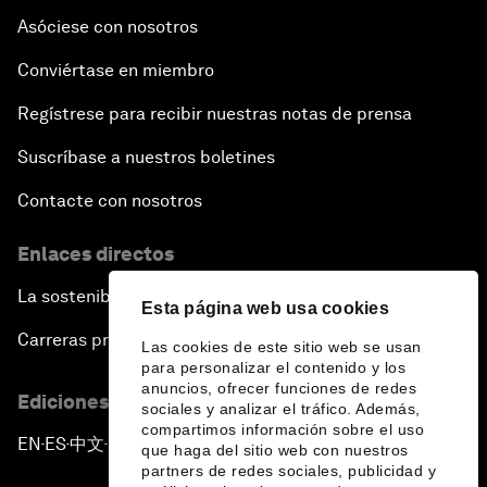
Asóciese con nosotros
Conviértase en miembro
Regístrese para recibir nuestras notas de prensa
Suscríbase a nuestros boletines
Contacte con nosotros
Enlaces directos
La sostenibilidad en el Foro
Esta página web usa cookies
Carreras profesionales
Las cookies de este sitio web se usan
para personalizar el contenido y los
anuncios, ofrecer funciones de redes
Ediciones en otros idiomas
sociales y analizar el tráfico. Además,
compartimos información sobre el uso
EN
ES
中文
日本語
▪
▪
▪
que haga del sitio web con nuestros
partners de redes sociales, publicidad y