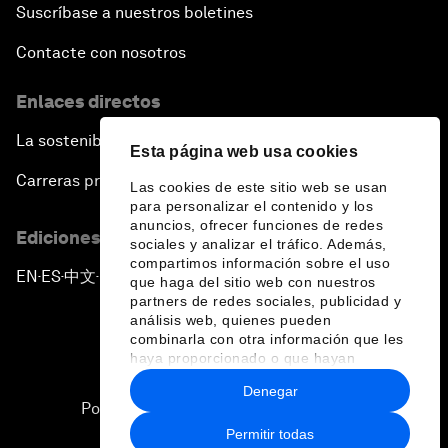
Suscríbase a nuestros boletines
Contacte con nosotros
Enlaces directos
La sostenibilidad en el Foro
Esta página web usa cookies
Carreras profesionales
Las cookies de este sitio web se usan
para personalizar el contenido y los
anuncios, ofrecer funciones de redes
Ediciones en otros idiomas
sociales y analizar el tráfico. Además,
compartimos información sobre el uso
EN
ES
中文
日本語
▪
▪
▪
que haga del sitio web con nuestros
partners de redes sociales, publicidad y
análisis web, quienes pueden
combinarla con otra información que les
haya proporcionado o que hayan
recopilado a partir del uso que haya
Denegar
hecho de sus servicios.
Política de privacidad y normas de uso
Permitir todas
Sitemap