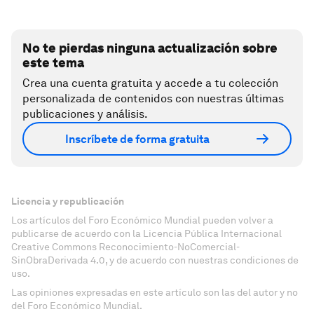
No te pierdas ninguna actualización sobre
este tema
Crea una cuenta gratuita y accede a tu colección
personalizada de contenidos con nuestras últimas
publicaciones y análisis.
Inscríbete de forma gratuita
Licencia y republicación
Los artículos del Foro Económico Mundial pueden volver a
publicarse de acuerdo con la Licencia Pública Internacional
Creative Commons Reconocimiento-NoComercial-
SinObraDerivada 4.0, y de acuerdo con nuestras condiciones de
uso.
Las opiniones expresadas en este artículo son las del autor y no
del Foro Económico Mundial.