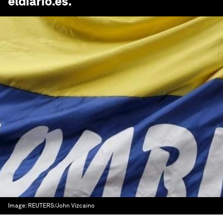
eldiario.es
.
Image:
REUTERS/John Vizcaino