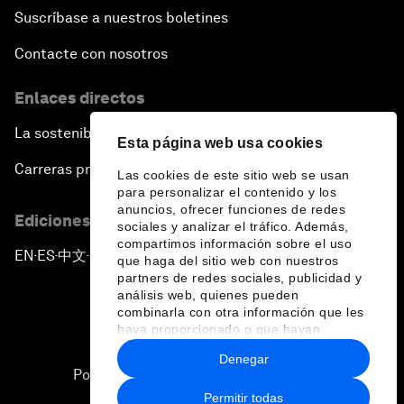
Suscríbase a nuestros boletines
Contacte con nosotros
Enlaces directos
La sostenibilidad en el Foro
Esta página web usa cookies
Carreras profesionales
Las cookies de este sitio web se usan
para personalizar el contenido y los
anuncios, ofrecer funciones de redes
Ediciones en otros idiomas
sociales y analizar el tráfico. Además,
compartimos información sobre el uso
EN
ES
中文
日本語
▪
▪
▪
que haga del sitio web con nuestros
partners de redes sociales, publicidad y
análisis web, quienes pueden
combinarla con otra información que les
haya proporcionado o que hayan
recopilado a partir del uso que haya
Denegar
hecho de sus servicios.
Política de privacidad y normas de uso
Permitir todas