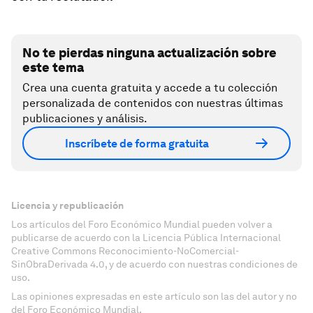
No te pierdas ninguna actualización sobre
este tema
Crea una cuenta gratuita y accede a tu colección
personalizada de contenidos con nuestras últimas
publicaciones y análisis.
Inscríbete de forma gratuita
Licencia y republicación
Los artículos del Foro Económico Mundial pueden volver a
publicarse de acuerdo con la Licencia Pública Internacional
Creative Commons Reconocimiento-NoComercial-
SinObraDerivada 4.0, y de acuerdo con nuestras condiciones de
uso.
Las opiniones expresadas en este artículo son las del autor y no
del Foro Económico Mundial.