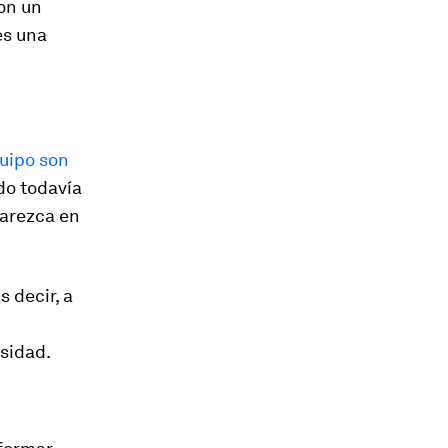
on un
es una
quipo son
do todavía
parezca en
s decir, a
sidad.