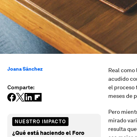
Joana Sánchez
Real como 
acudido con
Comparte:
el proceso 
meses de po
Pero mientr
mirado vari
NUESTRO IMPACTO
resulta que
¿Qué está haciendo el Foro