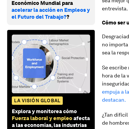
sea mejor q
Económico Mundial para
entrevista.
acelerar la acción en Empleos y
el Futuro del Trabajo?
?
Cómo ser un
Desgraciada
no importa 
sea la resp
Se escribe 
hora de la 
inseguridad
empuja a la
destacan.
LA VISIÓN GLOBAL
Explora y monitorea cómo
¿Tan difíci
Fuerza laboral y empleo
afecta
de hombres
a las economías, las industrias