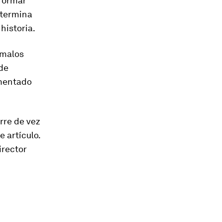
formar
 termina
historia.
 malos
de
omentado
rre de vez
 artículo.
irector