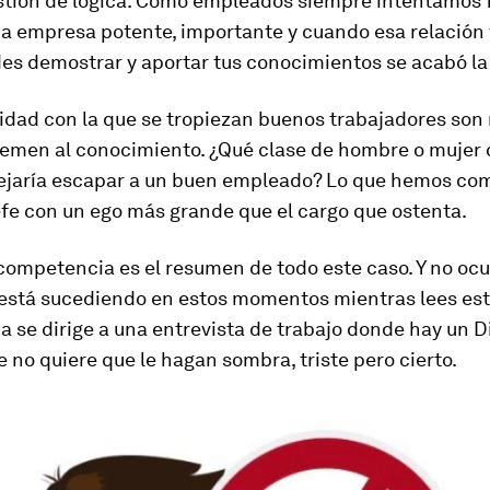
stión de lógica. Como empleados siempre intentamos 
na empresa potente, importante y cuando esa relación
es demostrar y aportar tus conocimientos se acabó la 
lidad con la que se tropiezan buenos trabajadores son
 temen al conocimiento. ¿Qué clase de hombre o mujer 
ejaría escapar a un buen empleado? Lo que hemos c
efe con un ego más grande que el cargo que ostenta.
competencia es el resumen de todo este caso. Y no ocu
está sucediendo en estos momentos mientras lees este
 se dirige a una entrevista de trabajo donde hay un D
 no quiere que le hagan sombra, triste pero cierto.