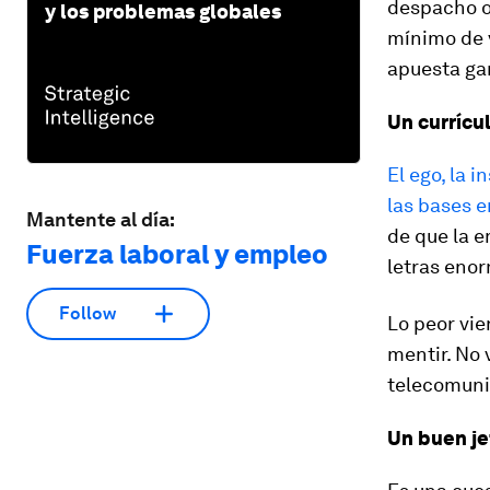
despacho o 
y los problemas globales
mínimo de v
apuesta gan
Un currícu
El ego, la 
las bases e
Mantente al día:
de que la 
Fuerza laboral y empleo
letras enor
Follow
Lo peor vie
mentir. No 
telecomuni
Un buen je