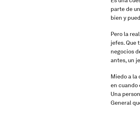
Es una cue
parte de u
bien y pued
Pero la rea
jefes. Que
negocios d
antes, un j
Miedo a la 
en cuando 
Una persona
General que