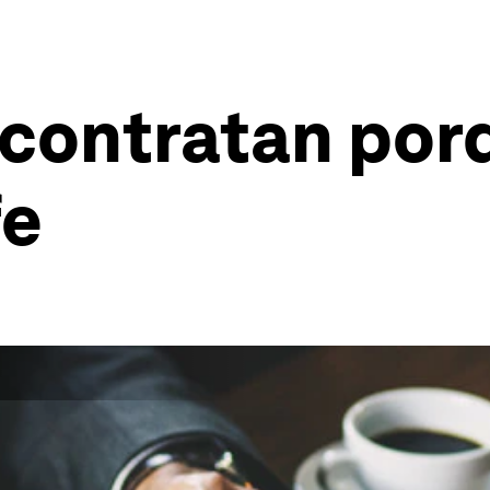
contratan porq
fe