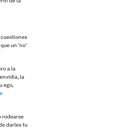
Fin de la
s cuestiones
 que un 'no'
ro a la
envidia, la
u ego,
ue
o rodearse
e darles tu