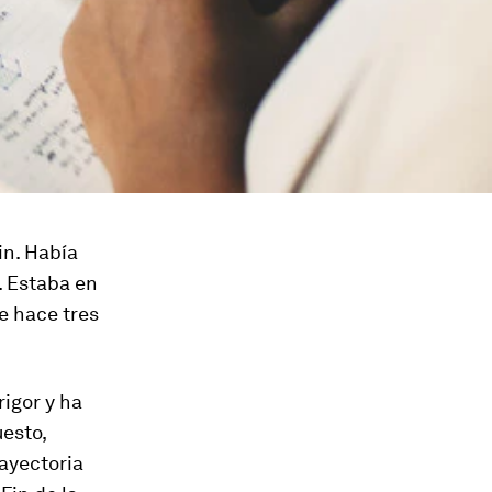
in. Había
. Estaba en
e hace tres
igor y ha
uesto,
rayectoria