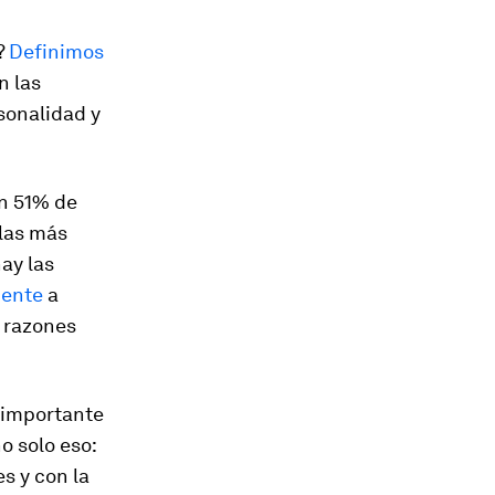
?
Definimos
n las
rsonalidad y
un 51% de
 las más
ay las
iente
a
s razones
 importante
o solo eso:
s y con la