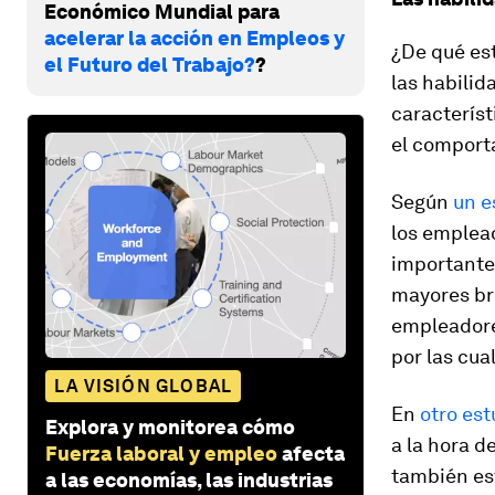
Económico Mundial para
acelerar la acción en Empleos y
¿De qué es
el Futuro del Trabajo?
?
las habili
característ
el comporta
Según
un e
los emplea
importante
mayores br
empleadores
por las cual
LA VISIÓN GLOBAL
En
otro est
Explora y monitorea cómo
a la hora d
Fuerza laboral y empleo
afecta
también est
a las economías, las industrias