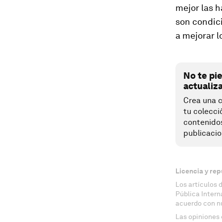
mejor las h
son condici
a mejorar l
No te pi
actualiz
Crea una c
tu colecci
contenido
publicacio
Licencia y rep
Los artículos 
Pública Inter
acuerdo con n
Las opiniones 