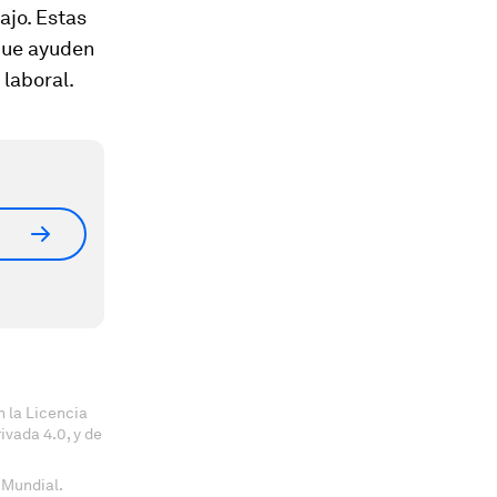
ajo. Estas
 que ayuden
 laboral.
 la Licencia
vada 4.0, y de
 Mundial.