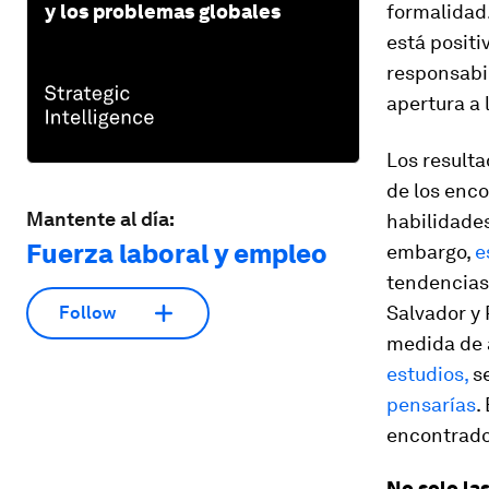
y los problemas globales
formalidad.
está positi
responsabil
apertura a 
Los result
de los enco
Mantente al día:
habilidades
Fuerza laboral y empleo
embargo,
e
tendencias 
Salvador y 
Follow
medida de a
estudios,
se
pensarías
.
encontrad
No solo la