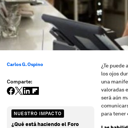
Carlos G. Ospino
¿Te puede a
los ojos du
Comparte:
una manife
valoradas e
será aún m
comunicars
para tener 
NUESTRO IMPACTO
¿Qué está haciendo el Foro
Las habili