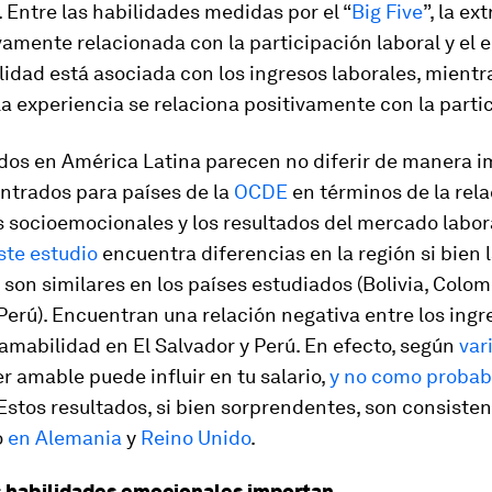
 Entre las habilidades medidas por el “
Big Five
”, la ex
vamente relacionada con la participación laboral y el 
idad está asociada con los ingresos laborales, mientr
la experiencia se relaciona positivamente con la parti
ados en América Latina parecen no diferir de manera 
ntrados para países de la
OCDE
en términos de la rela
 socioemocionales y los resultados del mercado labora
ste estudio
encuentra diferencias en la región si bien 
son similares en los países estudiados (Bolivia, Colomb
Perú). Encuentran una relación negativa entre los ingr
mabilidad en El Salvador y Perú. En efecto, según
var
r amable puede influir en tu salario,
y no como proba
 Estos resultados, si bien sorprendentes, son consisten
o
en Alemania
y
Reino Unido
.
s habilidades emocionales importan