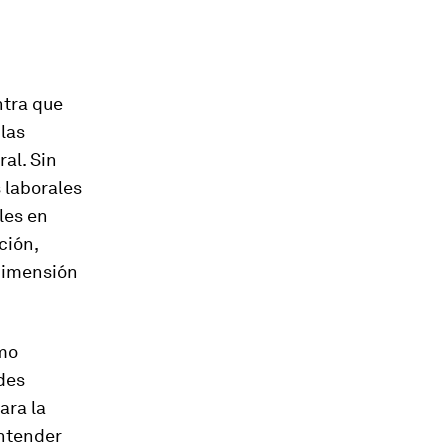
tra que
 las
al. Sin
 laborales
les en
ción,
dimensión
ómo
des
ara la
entender