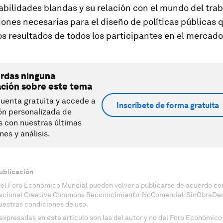
abilidades blandas y su relación con el mundo del trab
ones necesarias para el diseño de políticas públicas
os resultados de todos los participantes en el mercado
erdas ninguna
ación sobre este tema
uenta gratuita y accede a
Inscríbete de forma gratuita
ón personalizada de
s con nuestras últimas
nes y análisis.
ublicación
del Foro Económico Mundial pueden volver a publicarse de acuerdo con
nacional Creative Commons Reconocimiento-NoComercial-SinObraDeri
uestras condiciones de uso.
expresadas en este artículo son las del autor y no del Foro Económico