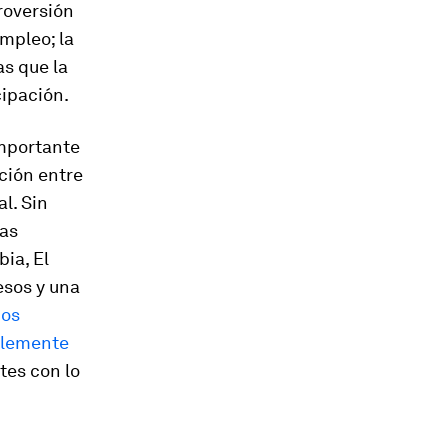
troversión
empleo; la
as que la
cipación.
importante
ción entre
l. Sin
las
ia, El
esos y una
ios
blemente
tes con lo