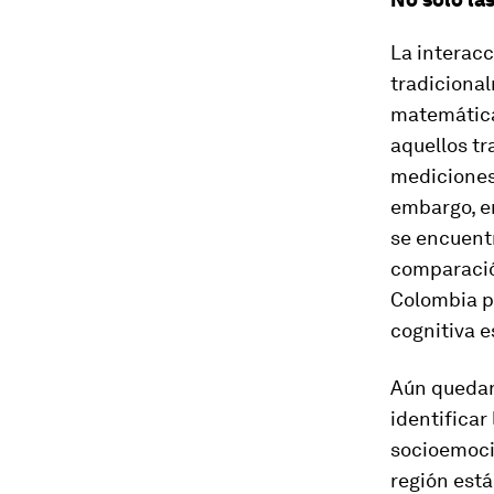
La interacc
tradicional
matemática
aquellos tr
mediciones
embargo, e
se encuent
comparació
Colombia p
cognitiva e
Aún quedan
identificar
socioemocio
región est