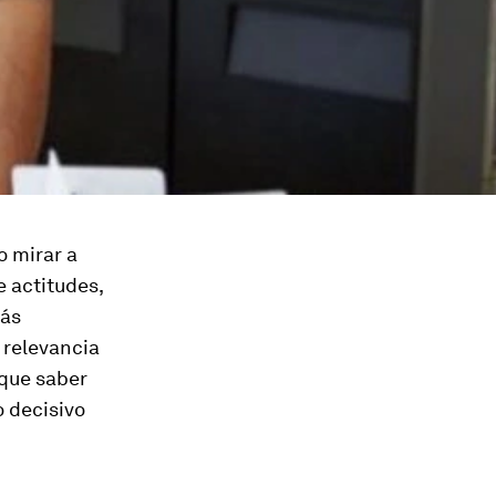
o mirar a
e actitudes,
más
 relevancia
 que saber
 decisivo