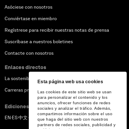
Asóciese con nosotros
Conviértase en miembro
Regístrese para recibir nuestras notas de prensa
Suscríbase a nuestros boletines
Contacte con nosotros
Enlaces directos
La sostenibilidad en el Foro
Esta página web usa cookies
Carreras profesionales
Las cookies de este sitio web se usan
para personalizar el contenido y los
anuncios, ofrecer funciones de redes
Ediciones en otros idiomas
sociales y analizar el tráfico. Además,
compartimos información sobre el uso
EN
ES
中文
日本語
▪
▪
▪
que haga del sitio web con nuestros
partners de redes sociales, publicidad y