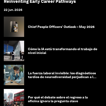
Reinventing Early Career Pathways
22 jun. 2026
Chief People Officers’ Outlook – May 2026
Cómo la IA está transformando el trabajo de
nivel inicial
La fuerza laboral invisible: los diagnósticos
tardíos de neurodiversidad perjudican a las
mujeres y a las economías
Por qué el debate sobre el regreso a la
oficina ignora la pregunta clave