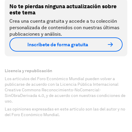
No te pierdas ninguna actualización sobre
este tema
Crea una cuenta gratuita y accede a tu colección
personalizada de contenidos con nuestras últimas
publicaciones y análisis.
Inscríbete de forma gratuita
Licencia y republicación
Los artículos del Foro Económico Mundial pueden volver a
publicarse de acuerdo con la Licencia Pública Internacional
Creative Commons Reconocimiento-NoComercial-
SinObraDerivada 4.0, y de acuerdo con nuestras condiciones de
uso.
Las opiniones expresadas en este artículo son las del autor y no
del Foro Económico Mundial.