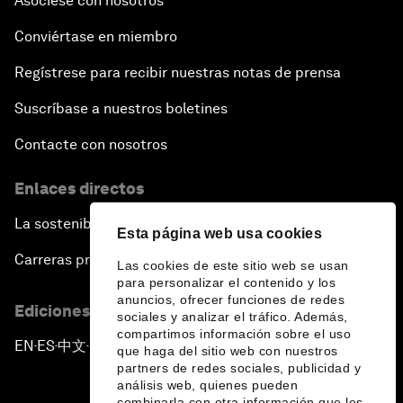
Asóciese con nosotros
Conviértase en miembro
Regístrese para recibir nuestras notas de prensa
Suscríbase a nuestros boletines
Contacte con nosotros
Enlaces directos
La sostenibilidad en el Foro
Esta página web usa cookies
Carreras profesionales
Las cookies de este sitio web se usan
para personalizar el contenido y los
anuncios, ofrecer funciones de redes
Ediciones en otros idiomas
sociales y analizar el tráfico. Además,
compartimos información sobre el uso
EN
ES
中文
日本語
▪
▪
▪
que haga del sitio web con nuestros
partners de redes sociales, publicidad y
análisis web, quienes pueden
combinarla con otra información que les