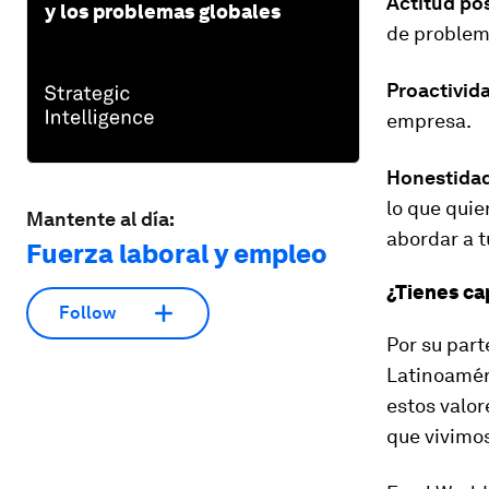
Actitud pos
y los problemas globales
de problem
Proactivid
empresa.
Honestida
lo que quie
Mantente al día:
abordar a t
Fuerza laboral y empleo
¿Tienes ca
Follow
Por su par
Latinoamér
estos valor
que vivimo