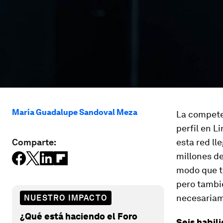
María Guadalupe Sandoval Meza
La compete
perfil en L
Comparte:
esta red ll
millones de
modo que t
pero tambi
necesariam
NUESTRO IMPACTO
¿Qué está haciendo el Foro
Seis habil