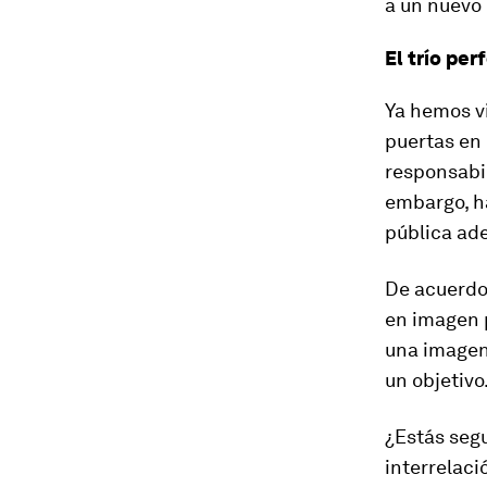
a un nuevo 
El trío pe
Ya hemos vi
puertas en 
responsabil
embargo, h
pública ad
De acuerdo 
en imagen p
una imagen 
un objetivo
¿Estás segu
interrelaci