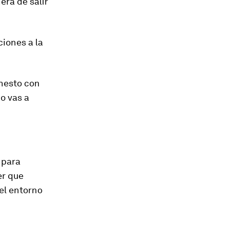
era de salir
ciones a la
onesto con
mo vas a
 para
er que
el entorno