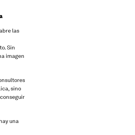
a
abre las
o. Sin
una imagen
onsultores
ica, sino
 conseguir
 hay una