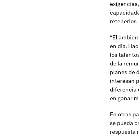
exigencias
capacidades
retenerlos.
“El ambient
en día. Ha
los talent
de la remun
planes de d
interesan p
diferencia 
en ganar me
En otras pa
se pueda c
respuesta 