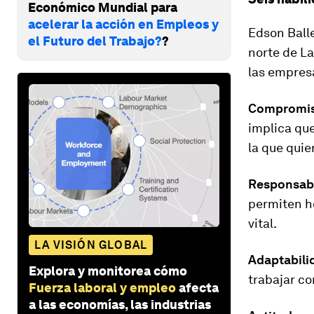
Económico Mundial para
acelerar la acción en Empleos y
Edson Balle
el Futuro del Trabajo?
?
norte de La
las empres
Compromi
implica que
la que quie
Responsabi
permiten
h
vital.
LA VISIÓN GLOBAL
Adaptabili
Explora y monitorea cómo
trabajar co
Fuerza laboral y empleo
afecta
a las economías, las industrias