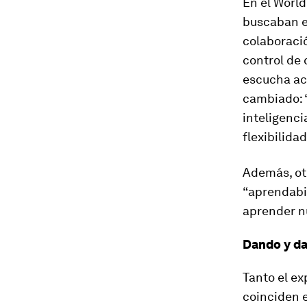
En el World
buscaban e
colaboració
control de 
escucha act
cambiado: “
inteligenci
flexibilidad
Además, ot
“aprendabil
aprender n
Dando y d
Tanto el e
coinciden 