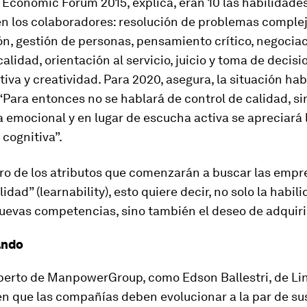
 Economic Forum 2015, explica, eran 10 las habilidade
n los colaboradores: resolución de problemas complej
n, gestión de personas, pensamiento crítico, negociac
calidad, orientación al servicio, juicio y toma de decisi
iva y creatividad. Para 2020, asegura, la situación ha
Para entonces no se hablará de control de calidad, si
a emocional y en lugar de escucha activa se apreciará 
 cognitiva”.
ro de los atributos que comenzarán a buscar las empre
idad” (learnability), esto quiere decir, no solo la habil
uevas competencias, sino también el deseo de adquiri
ando
xperto de ManpowerGroup, como Edson Ballestri, de Li
en que las compañías deben evolucionar a la par de su