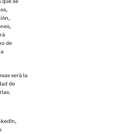
s que se
os,
ión,
ones,
brá
no de
la
sas será la
idad de
rlas.
nkedIn,
s