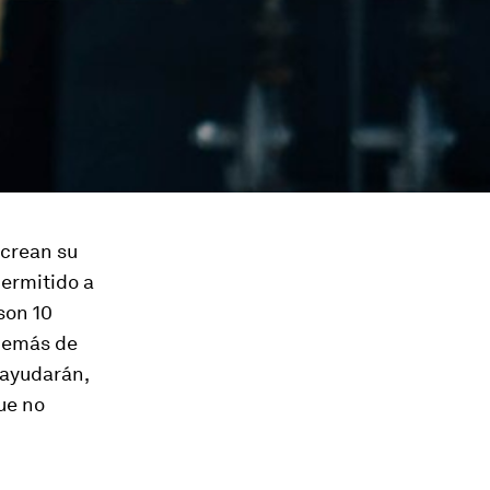
 crean su
permitido a
son 10
 demás de
 ayudarán,
ue no