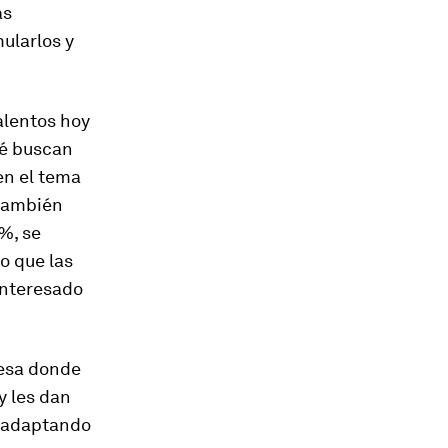
as
ularlos y
alentos hoy
ué buscan
en el tema
 también
9%, se
lo que las
interesado
resa donde
y les dan
n adaptando