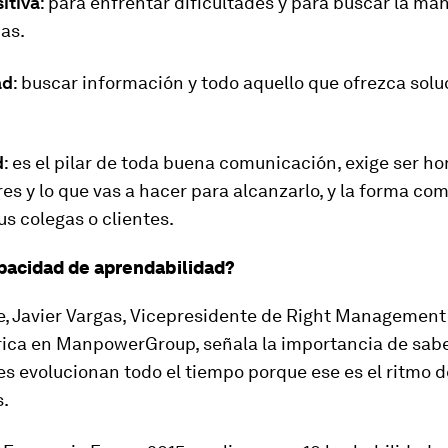
itiva
: para enfrentar dificultades y para buscar la man
as.
ad
: buscar información y todo aquello que ofrezca solu
d
: es el pilar de toda buena comunicación, exige ser h
res y lo que vas a hacer para alcanzarlo, y la forma co
us colegas o clientes.
pacidad de aprendabilidad?
te, Javier Vargas, Vicepresidente de Right Management
ica en ManpowerGroup, señala la importancia de sab
es evolucionan todo el tiempo porque ese es el ritmo d
s.