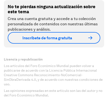
No te pierdas ninguna actualización sobre
este tema
Crea una cuenta gratuita y accede a tu colección
personalizada de contenidos con nuestras últimas
publicaciones y análisis.
Inscríbete de forma gratuita
Licencia y republicación
Los artículos del Foro Económico Mundial pueden volver a
publicarse de acuerdo con la Licencia Pública Internacional
Creative Commons Reconocimiento-NoComercial-
SinObraDerivada 4.0, y de acuerdo con nuestras condiciones de
uso.
Las opiniones expresadas en este artículo son las del autor y no
del Foro Económico Mundial.