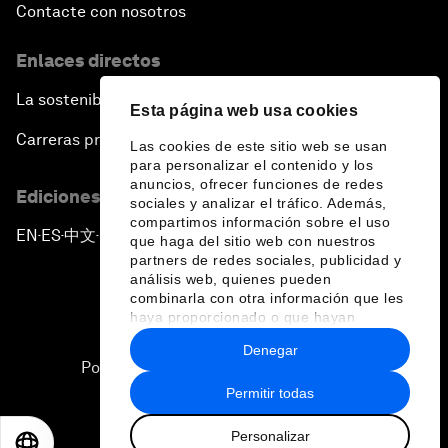
Contacte con nosotros
Enlaces directos
La sostenibilidad en el Foro
Esta página web usa cookies
Carreras profesionales
Las cookies de este sitio web se usan
para personalizar el contenido y los
anuncios, ofrecer funciones de redes
Ediciones en otros idiomas
sociales y analizar el tráfico. Además,
compartimos información sobre el uso
EN
ES
中文
日本語
▪
▪
▪
que haga del sitio web con nuestros
partners de redes sociales, publicidad y
análisis web, quienes pueden
combinarla con otra información que les
haya proporcionado o que hayan
recopilado a partir del uso que haya
Denegar
hecho de sus servicios.
Política de privacidad y normas de uso
Permitir todas
Sitemap
Personalizar
©
2026
Foro Económico Mundial
EN
ES
中文
日本語