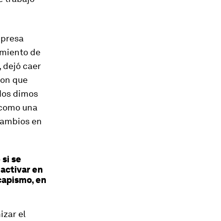
mpresa
imiento de
, dejó caer
ron que
«Nos dimos
 como una
 cambios en
si se
activar en
capismo, en
izar el