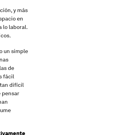
ación, y más
spacio en
 lo laboral.
icos.
o un simple
rnas
las de
 fácil
tan difícil
 pensar
nan
esume
tivamente