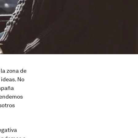
la zona de
 ideas. No
ampaña
 Vendemos
sotros
egativa