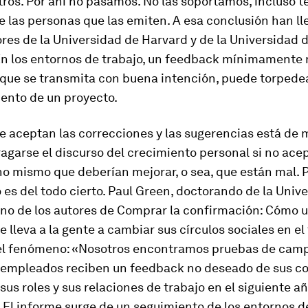
tros. Por ahí no pasamos. No las soportamos, incluso 
e las personas que las emiten. A esa conclusión han l
res de la Universidad de Harvard y de la Universidad 
En los entornos de trabajo, un
feedback
mínimamente n
que se transmita con buena intención, puede torpedea
ento de un proyecto.
e aceptan las correcciones y las sugerencias está de 
agarse el discurso del crecimiento personal si no ace
o mismo que deberían mejorar, o sea, que están mal. P
 es del todo cierto. Paul Green, doctorando de la Univ
no de los autores de
Comprar la confirmación: Cómo 
lleva a la gente a cambiar sus círculos sociales en el
el fenómeno: «Nosotros encontramos pruebas de cam
 empleados reciben un
feedback
no deseado de sus c
us roles y sus relaciones de trabajo en el siguiente añ
 El informe surge de un seguimiento de los entornos d