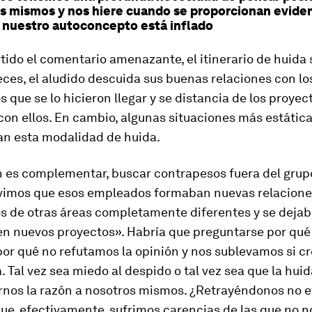
s mismos y nos hiere cuando se proporcionan evide
 nuestro autoconcepto está inflado
tido el comentario amenazante, el itinerario de huida 
eces, el aludido descuida sus buenas relaciones con lo
que se lo hicieron llegar y se distancia de los proyec
on ellos. En cambio, algunas situaciones más estátic
an esta modalidad de huida.
n es complementar, buscar contrapesos fuera del grup
vimos que esos empleados formaban nuevas relacione
 de otras áreas completamente diferentes y se deja
 en nuevos proyectos». Habría que preguntarse por qué
por qué no refutamos la opinión y nos sublevamos si 
a. Tal vez sea miedo al despido o tal vez sea que la hui
rnos la razón a nosotros mismos. ¿Retrayéndonos no 
que, efectivamente, sufrimos carencias de las que no 