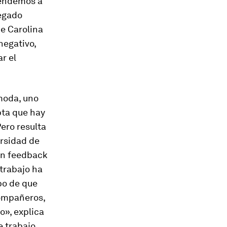
tendemos a
legado
de Carolina
egativo,
r el
moda, uno
pta que hay
ero resulta
ersidad de
un
feedback
 trabajo
ha
po de que
ompañeros,
o», explica
e trabajo