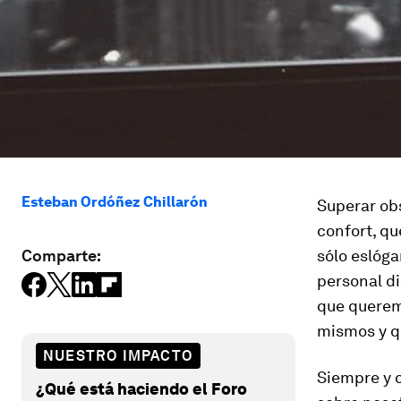
Esteban Ordóñez Chillarón
Superar ob
confort, qu
Comparte:
sólo eslóga
personal d
que querem
mismos y q
NUESTRO IMPACTO
Siempre y c
¿Qué está haciendo el Foro