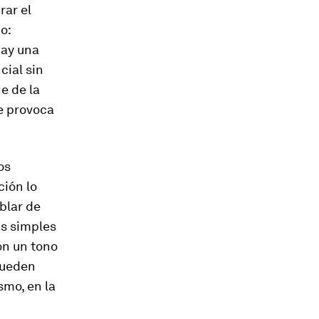
rar el
o:
hay una
cial sin
e de la
se provoca
os
ción lo
ablar de
as simples
on un tono
 pueden
smo, en la