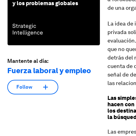
y los problemas globales
de una org
La idea de 
privada sol
evaluación
que no quer
detrás del 
Mantente al día:
cuenta de 
Fuerza laboral y empleo
señal de de
las relacio
Follow
Las simple
hacen con 
los destin
la búsqued
Las empres