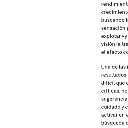
rendimiento
crecimiento
buscando l
sensación g
explotar «y
visión (a t
el efecto c
Una de las 
resultados
difícil que
críticas, n
sugerencia
cuidado y c
activar en 
búsqueda d