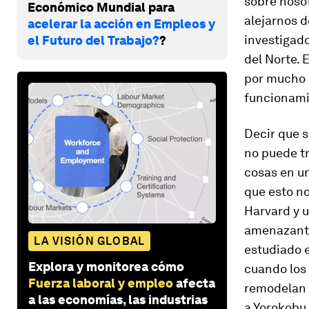
sobre noso
Económico Mundial para
alejarnos d
acelerar la acción en Empleos y
investigado
el Futuro del Trabajo?
?
del Norte. 
por mucho 
funcionami
Decir que s
no puede tr
cosas en un
que esto no
Harvard y u
amenazante 
LA VISIÓN GLOBAL
estudiado 
Explora y monitorea cómo
cuando los
Fuerza laboral y empleo
afecta
remodelan s
a las economías, las industrias
a Yorokobu.