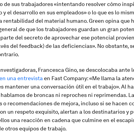
 de sus trabajadores «intentando resolver cómo inspi
 y el desarrollo en sus empleados» o lo que es lo mism
a rentabilidad del material humano. Green opina que 
eneral de que los trabajadores guardan un gran poten
 parte del secreto de aprovechar ese potencial provien
ravés del
feedback
) de las deficiencias». No obstante, 
ontrario.
investigadoras, Francesca Gino, se descolocaba ante l
en una entrevista
en
Fast Company
: «Me llama la aten
 es mantener una conversación útil en el trabajo». Al h
o hablamos de broncas ni reproches ni reprimendas. L
s o recomendaciones de mejora, incluso si se hacen c
on un respeto exquisito, alertan a los destinatarios y
ellos una reacción en cadena que culmine en el escapi
e otros equipos de trabajo.