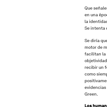
Que señalen
en una épo
la identida
Se intenta 
Se diría q
motor de me
facilitan l
objetividad
recibir un
f
como siemp
positivame
evidencias
Green.
Los human