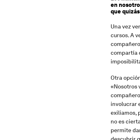
en nosotro
que quizás
Una vez ver
cursos. A v
compañeros 
compartía c
imposibilit
Otra opció
«Nosotros 
compañeros
involucrar
exiliamos, 
no es ciert
permite da
descubrir 