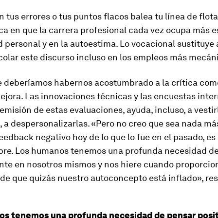
 tus errores o tus puntos flacos balea tu línea de flot
ca en que la carrera profesional cada vez ocupa más e
d personal y en la autoestima. Lo vocacional sustituye a
colar este discurso incluso en los empleos más mecán
ue deberíamos habernos acostumbrado a la crítica com
jora. Las innovaciones técnicas y las encuestas inte
a emisión de estas evaluaciones, ayuda, incluso, a vestir
, a despersonalizarlas. «Pero no creo que sea nada más
eedback
negativo hoy de lo que lo fue en el pasado, es 
re. Los humanos tenemos una profunda necesidad de
nte en nosotros mismos y nos hiere cuando proporcio
 de que quizás nuestro autoconcepto está inflado», r
os tenemos una profunda necesidad de pensar posi