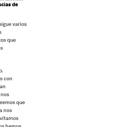
ncias de
sigue varios
s
tos que
as
o.
s con
ban
 nos
creemos que
da nos
evitamos
nos hemos