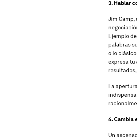
3. Hablar c
Jim Camp, q
negociació
Ejemplo de 
palabras su
o lo clásic
expresa tu 
resultados
La apertura
indispensab
racionalme
4. Cambia e
Un ascenso 