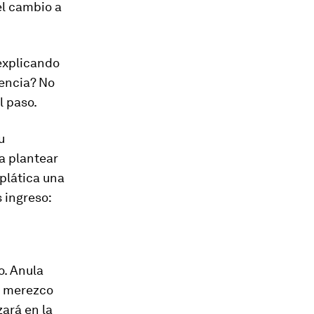
el cambio a
 explicando
rencia? No
l paso.
u
a plantear
 plática una
 ingreso:
o. Anula
e merezco
ará en la