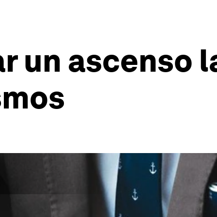
 un ascenso la
smos