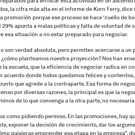
reparados para enfocar esta actividad en un ascenso
os, la cifra más alta en el informe de Korn Ferry, dice
a promoción porque ese proceso se hace ‘cuello de bote
 29% apunta a malas políticas y falta de voluntad de su
e esa situación a no estar preparado para negociar.
no son verdad absoluta, pero permiten acercarse a un 
 ¿cómo planteamos nuestra proyección? Nos han ense
e la escuela, que la eficiencia de negociar radica en c
r un acuerdo donde todos quedamos felices y contentos, 
 punto que agrede a la contraparte. Esa forma de negoci
censo por diversas razones, la principal es que la nego
minos de lo que convenga a la otra parte, no necesaria
s como pidiendo permiso. En las promociones, hay qu
e, exponer la decisión de crecimiento, dar los argum
cómo quisieras emprender esa etapa en la empresa”, d