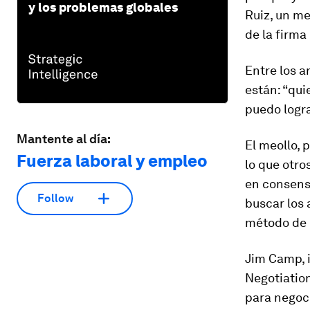
y los problemas globales
Ruiz, un m
de la firma
Entre los a
están: “qui
puedo logra
Mantente al día:
El meollo, 
Fuerza laboral y empleo
lo que otro
en consenso
Follow
buscar los 
método de 
Jim Camp, i
Negotiatio
para negoci