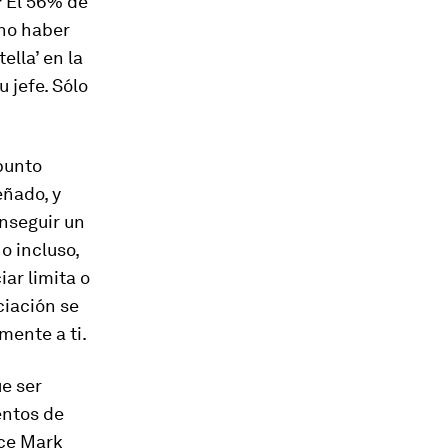
? El 56% de
 no haber
lla’ en la
 jefe. Sólo
punto
ñado, y
onseguir un
o incluso,
ar limita o
ciación se
mente a ti.
e ser
entos de
ice Mark