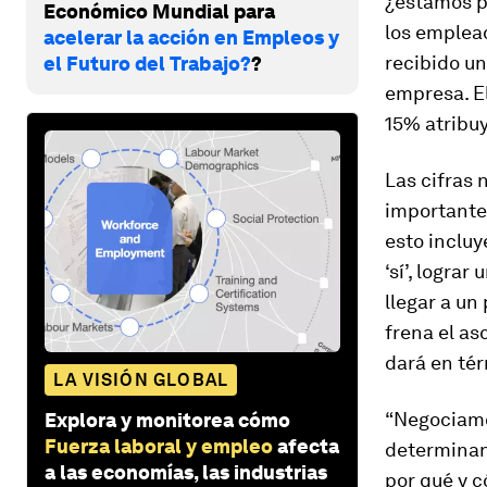
¿estamos p
Económico Mundial para
los emplead
acelerar la acción en Empleos y
recibido un
el Futuro del Trabajo?
?
empresa. El
15% atribuy
Las cifras 
importante
esto incluy
‘sí’, logra
llegar a un
frena el as
dará en tér
LA VISIÓN GLOBAL
“Negociamo
Explora y monitorea cómo
Fuerza laboral y empleo
afecta
determinant
a las economías, las industrias
por qué y 