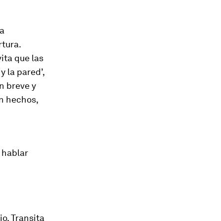
la
tura.
ita que las
 la pared’,
ón breve y
en hechos,
 hablar
o. Transita