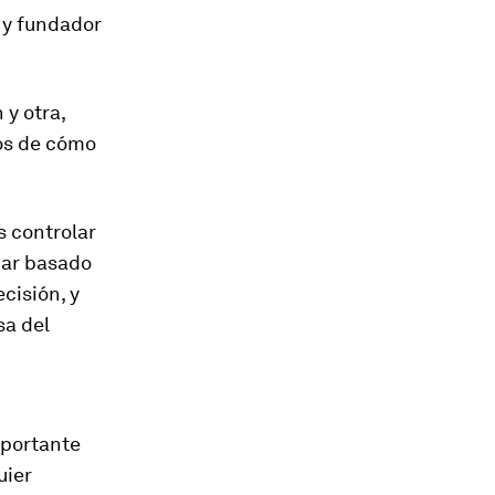
 y fundador
 y otra,
los de cómo
s controlar
ciar basado
cisión, y
sa del
mportante
uier