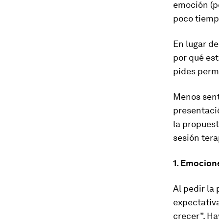
emoción (po
poco tiempo
En lugar de
por qué est
pides perm
Menos sent
presentaci
la propuest
sesión tera
1. Emocion
Al pedir la
expectativa
crecer”. Ha