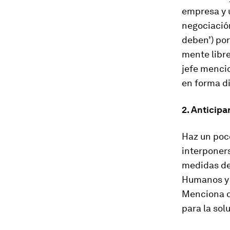
empresa y u
negociació
deben’) por
mente libre
jefe menci
en forma di
2. Anticipa
Haz un poco
interponers
medidas de 
Humanos y l
Menciona q
para la sol