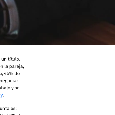
un título.
n la pareja,
te, 45% de
 negociar
abajo y se
ry
.
unta es: