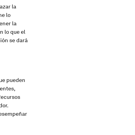
azar la
me lo
ener la
n lo que el
ión se dará
 que pueden
entes,
Recursos
dor.
 desempeñar