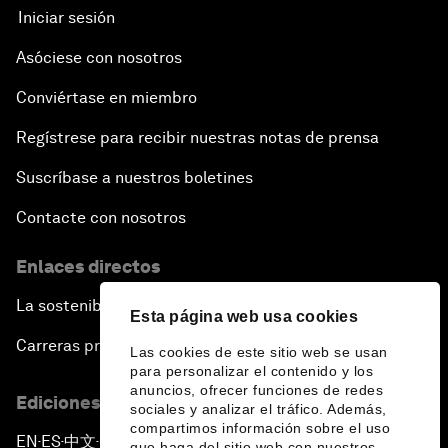
Iniciar sesión
Asóciese con nosotros
Conviértase en miembro
Regístrese para recibir nuestras notas de prensa
Suscríbase a nuestros boletines
Contacte con nosotros
Enlaces directos
La sostenibilidad en el Foro
Esta página web usa cookies
Carreras profesionales
Las cookies de este sitio web se usan
para personalizar el contenido y los
anuncios, ofrecer funciones de redes
Ediciones en otros idiomas
sociales y analizar el tráfico. Además,
compartimos información sobre el uso
EN
ES
中文
日本語
▪
▪
▪
que haga del sitio web con nuestros