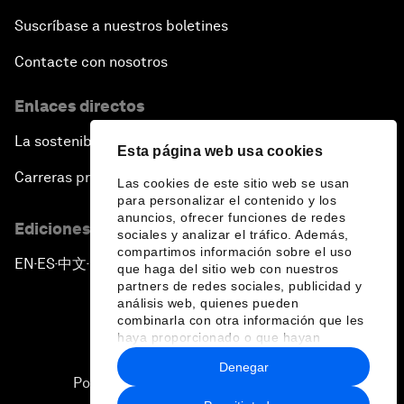
Suscríbase a nuestros boletines
Contacte con nosotros
Enlaces directos
La sostenibilidad en el Foro
Esta página web usa cookies
Carreras profesionales
Las cookies de este sitio web se usan
para personalizar el contenido y los
anuncios, ofrecer funciones de redes
Ediciones en otros idiomas
sociales y analizar el tráfico. Además,
compartimos información sobre el uso
EN
ES
中文
日本語
▪
▪
▪
que haga del sitio web con nuestros
partners de redes sociales, publicidad y
análisis web, quienes pueden
combinarla con otra información que les
haya proporcionado o que hayan
recopilado a partir del uso que haya
Denegar
hecho de sus servicios.
Política de privacidad y normas de uso