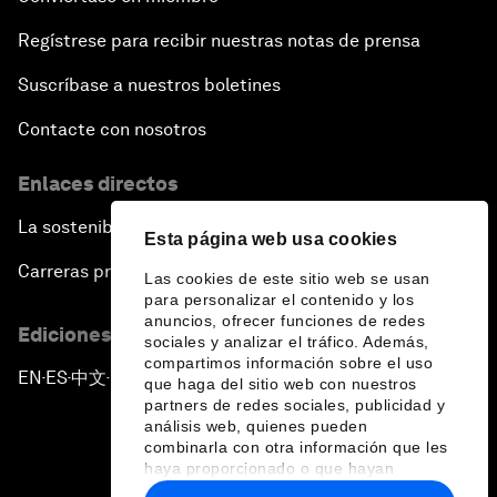
Regístrese para recibir nuestras notas de prensa
Suscríbase a nuestros boletines
Contacte con nosotros
Enlaces directos
La sostenibilidad en el Foro
Esta página web usa cookies
Carreras profesionales
Las cookies de este sitio web se usan
para personalizar el contenido y los
anuncios, ofrecer funciones de redes
Ediciones en otros idiomas
sociales y analizar el tráfico. Además,
compartimos información sobre el uso
EN
ES
中文
日本語
▪
▪
▪
que haga del sitio web con nuestros
partners de redes sociales, publicidad y
análisis web, quienes pueden
combinarla con otra información que les
haya proporcionado o que hayan
recopilado a partir del uso que haya