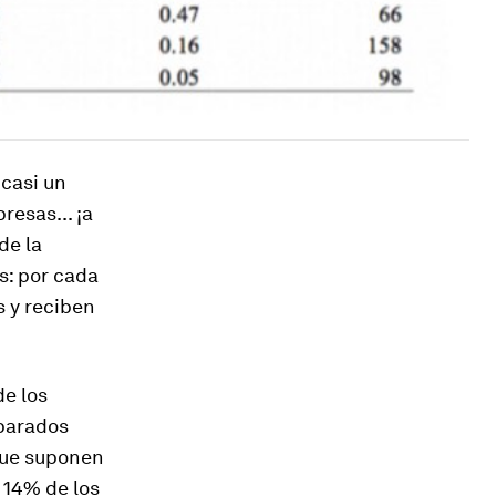
casi un
resas... ¡a
de la
s: por cada
 y reciben
de los
 parados
que suponen
 14% de los