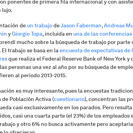
on ponentes de primera fila internacional y con asist
 lujo.
entación de
un trabajo
de
Jason Faberman
,
Andreas Mu
hin
y
Giorgio Topa
, incluida en
una de las conferencias
aprendí mucho sobre la búsqueda de trabajo por parte 
El trabajo se basa en la
encuesta de expectativas de 
res
que realiza el Federal Reserve Bank of New York y 
las personas una vez al año por su búsqueda de emple
fieren al periodo 2013-2015.
ación es muy interesante, pues la encuestas tradicio
 de Población Activa (
cuestionario
), concentran las p
eda casi exclusivamente en los parados. Pero resulta
dos, casi una cuarta parte (el 23%) de los empleados 
rabajo y otro 6% no busca activamente pero aceptaría
e lo ofrecieran.