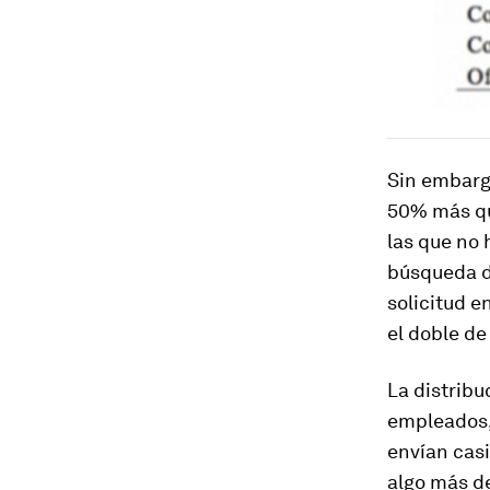
Sin embarg
50% más que
las que no 
búsqueda d
solicitud 
el doble de
La distribu
empleados,
envían cas
algo más de