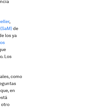
encia
eller
,
 (SaM)
de
de los ya
los
que
o. Los
nales, como
reguntas
 que, en
está
 otro