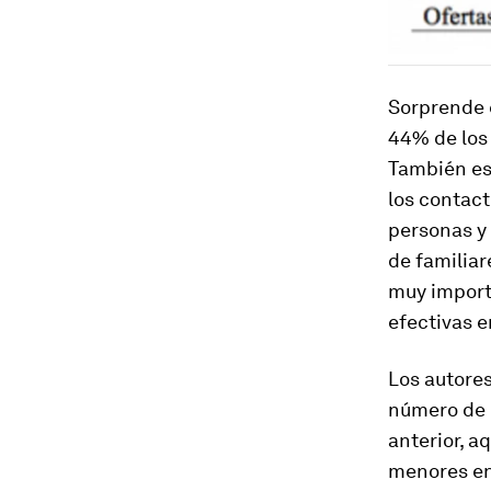
Sorprende e
44% de los 
También es
los contac
personas y 
de familiar
muy import
efectivas e
Los autore
número de c
anterior, a
menores en