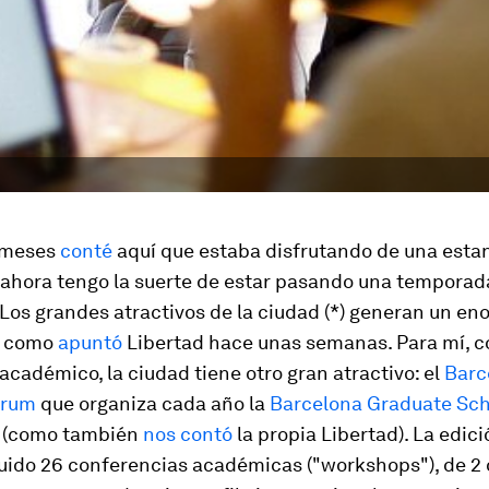
 meses
conté
aquí que estaba disfrutando de una esta
s ahora tengo la suerte de estar pasando una temporad
Los grandes atractivos de la ciudad (*) generan un eno
s, como
apuntó
Libertad hace unas semanas. Para mí, c
académico, la ciudad tiene otro gran atractivo: el
Barc
orum
que organiza cada año la
Barcelona Graduate Sch
(como también
nos contó
la propia Libertad). La edici
uido 26 conferencias académicas ("workshops"), de 2 