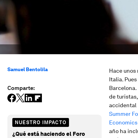
Samuel Bentolila
Hace unos
Italia. Pue
Comparte:
Barcelona. 
de turista
accidental 
Summer F
Economics
NUESTRO IMPACTO
año ha incl
¿Qué está haciendo el Foro