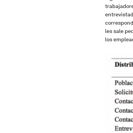
trabajadore
entrevistad
corresponde
les sale pe
los emplea