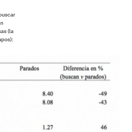
 buscar
án
as (la
upos):