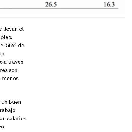
 llevan el
pleo.
 el 56% de
as
o a través
ores son
on menos
a un buen
trabajo
an salarios
eo