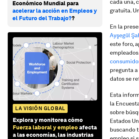
cada una, c
Económico Mundial para
gratuita. Un
acelerar la acción en Empleos y
el Futuro del Trabajo?
?
En la pres
Ayşegül Şa
este foro, 
empleados. 
consumido
pregunta a 
datos se re
Esta inform
la Encuesta
LA VISIÓN GLOBAL
sobre búsqu
Explora y monitorea cómo
Estados Uni
Fuerza laboral y empleo
afecta
buscando t
a las economías, las industrias
empleo si s