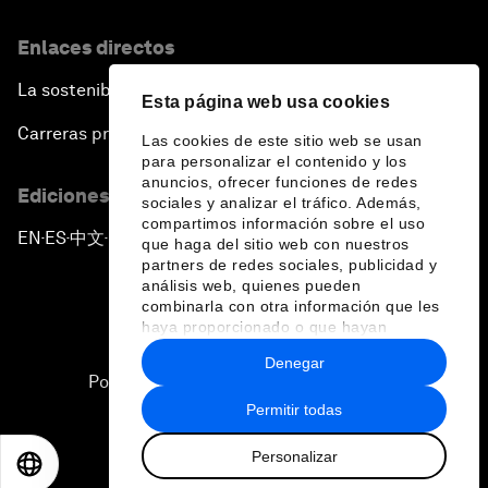
Enlaces directos
La sostenibilidad en el Foro
Esta página web usa cookies
Carreras profesionales
Las cookies de este sitio web se usan
para personalizar el contenido y los
anuncios, ofrecer funciones de redes
Ediciones en otros idiomas
sociales y analizar el tráfico. Además,
compartimos información sobre el uso
EN
ES
中文
日本語
▪
▪
▪
que haga del sitio web con nuestros
partners de redes sociales, publicidad y
análisis web, quienes pueden
combinarla con otra información que les
haya proporcionado o que hayan
recopilado a partir del uso que haya
Denegar
hecho de sus servicios.
Política de privacidad y normas de uso
Permitir todas
Sitemap
Personalizar
©
2026
Foro Económico Mundial
EN
ES
中文
日本語