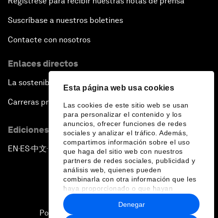
Regístrese para recibir nuestras notas de prensa
Suscríbase a nuestros boletines
Contacte con nosotros
Enlaces directos
La sostenibilidad en el Foro
Esta página web usa cookies
Carreras profesionales
Las cookies de este sitio web se usan
para personalizar el contenido y los
anuncios, ofrecer funciones de redes
Ediciones en otros idiomas
sociales y analizar el tráfico. Además,
compartimos información sobre el uso
EN
ES
中文
日本語
▪
▪
▪
que haga del sitio web con nuestros
partners de redes sociales, publicidad y
análisis web, quienes pueden
combinarla con otra información que les
haya proporcionado o que hayan
recopilado a partir del uso que haya
Denegar
hecho de sus servicios.
Política de privacidad y normas de uso