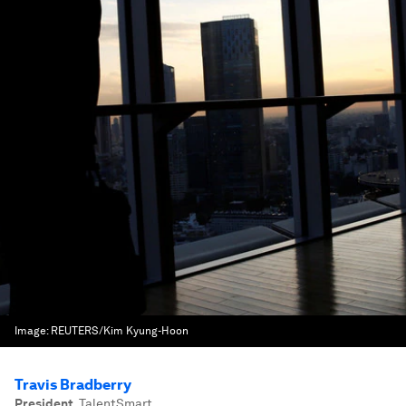
Image:
REUTERS/Kim Kyung-Hoon
Travis Bradberry
President
,
TalentSmart