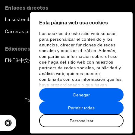
Enlaces directos
La sostenibilidad en el Foro
Esta página web usa cookies
Carreras profesionales
Las cookies de este sitio web se usan
para personalizar el contenido y los
anuncios, ofrecer funciones de redes
Ediciones en otros idiomas
sociales y analizar el tráfico. Además,
compartimos información sobre el uso
EN
ES
中文
日本語
▪
▪
▪
que haga del sitio web con nuestros
partners de redes sociales, publicidad y
análisis web, quienes pueden
combinarla con otra información que les
haya proporcionado o que hayan
recopilado a partir del uso que haya
Denegar
hecho de sus servicios.
Política de privacidad y normas de uso
Permitir todas
Sitemap
Personalizar
©
2026
Foro Económico Mundial
EN
ES
中文
日本語