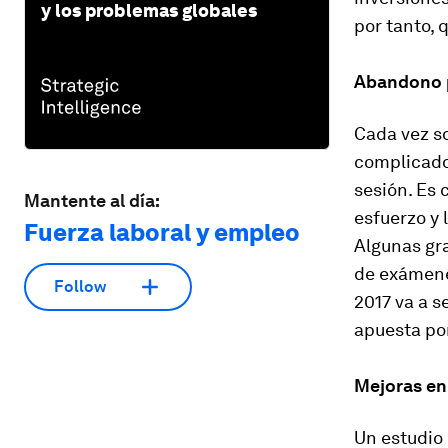
y los problemas globales
por tanto, 
Abandono p
Cada vez s
complicado,
sesión. Es 
Mantente al día:
esfuerzo y 
Fuerza laboral y empleo
Algunas gr
de exámene
Follow
2017 va a 
apuesta por
Mejoras en
Un estudio 