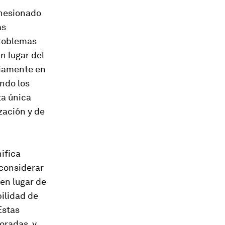
ohesionado
as
problemas
n lugar del
riamente en
ndo los
ta única
zación y de
ifica
 considerar
 en lugar de
bilidad de
Estas
oradas, y