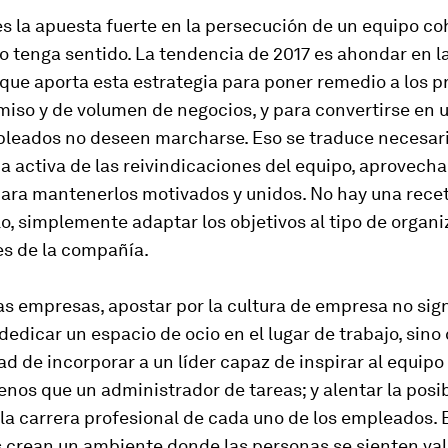
es la apuesta fuerte en la persecución de un equipo c
o tenga sentido. La tendencia de 2017 es ahondar en l
que aporta esta estrategia para poner remedio a los 
so y de volumen de negocios, y para convertirse en u
pleados no deseen marcharse. Eso se traduce necesa
 activa de las reivindicaciones del equipo, aprovecha
ara mantenerlos motivados y unidos. No hay una rece
o, simplemente adaptar los objetivos al tipo de organi
es de la compañía.
s empresas, apostar por la cultura de empresa no sign
edicar un espacio de ocio en el lugar de trabajo, sino
dad de incorporar a un líder capaz de inspirar al equipo
nos que un administrador de tareas; y alentar la posi
la carrera profesional de cada uno de los empleados. 
 crean un ambiente donde las personas se sienten val