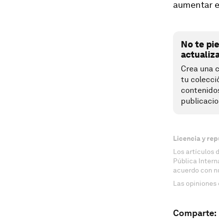
aumentar e
No te pi
actualiz
Crea una c
tu colecci
contenido
publicacio
Licencia y rep
Los artículos 
Pública Inter
acuerdo con n
Las opiniones 
Comparte: