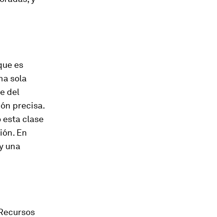
que es
na sola
e del
ión precisa.
 esta clase
ión. En
y una
 Recursos