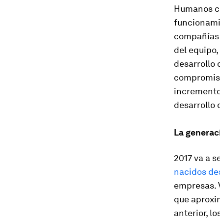
Humanos cre
funcionami
compañías 
del equipo,
desarrollo 
compromiso
incremento 
desarrollo 
La generac
2017 va a s
nacidos de
empresas. 
que aproxi
anterior, l