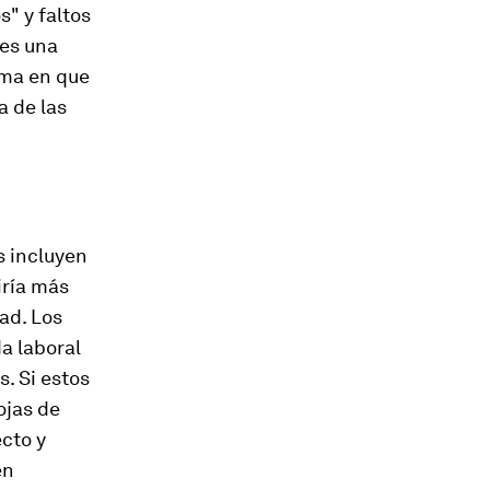
" y faltos
 es una
rma en que
a de las
s incluyen
iría más
ad. Los
a laboral
. Si estos
ojas de
ecto y
én