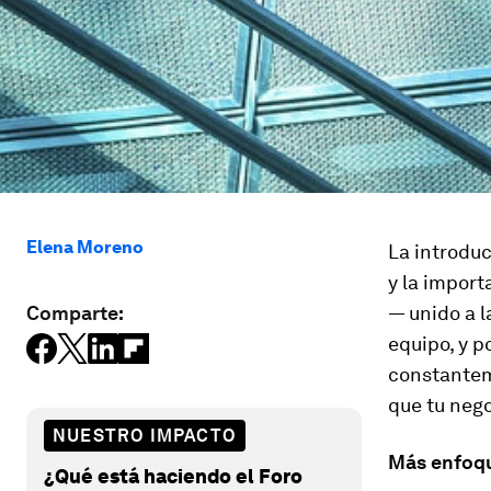
Elena Moreno
La introdu
y la import
Comparte:
— unido a l
equipo, y p
constanteme
que tu nego
NUESTRO IMPACTO
Más enfoqu
¿Qué está haciendo el Foro