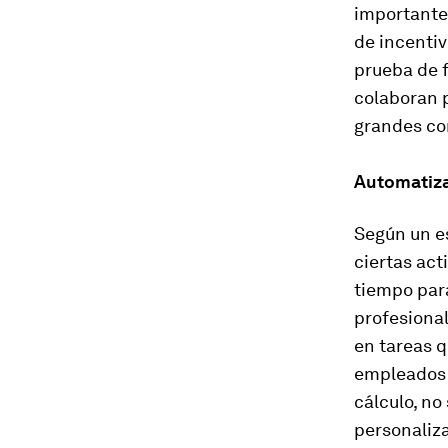
importante
de incenti
prueba de 
colaboran p
grandes con
Automatiza
Según un es
ciertas act
tiempo para
profesional
en tareas q
empleados p
cálculo, no
personaliza