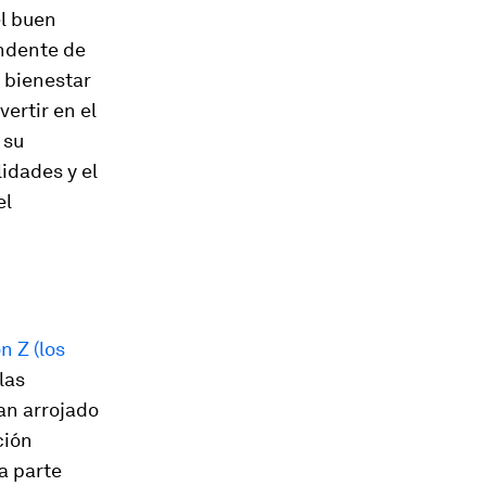
el buen
endente de
 bienestar
ertir en el
 su
idades y el
el
n Z (los
las
an arrojado
ción
na parte