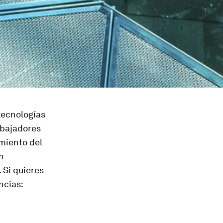
tecnologías
rabajadores
imiento del
n
 Si quieres
ncias: