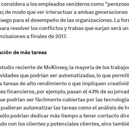
 considera a los empleados venideros como "perezosos
vo; de modo que ver interactuar a ambas generaciones
fuego para el desempeño de las organizaciones. La fo
ara resolver los conflictos y trabas que surjan será un
clusiones a finales de 2017.
ción de más tareas
tudio reciente de McKinsey, la mayoría de los trabajo
ividades que podrían ser automatizadas, lo que permit
 tareas de alto rendimiento o que impliquen creativid
es financieros, por ejemplo, pasan el 43% de su jornad
ue podrían ser fácilmente cubiertas por las tecnologías
udieran automatizar las tareas como el análisis de h
 sólo podrían dedicar más tiempo a tener contacto dir
do con los clientes y potenciales clientes, sino tambi