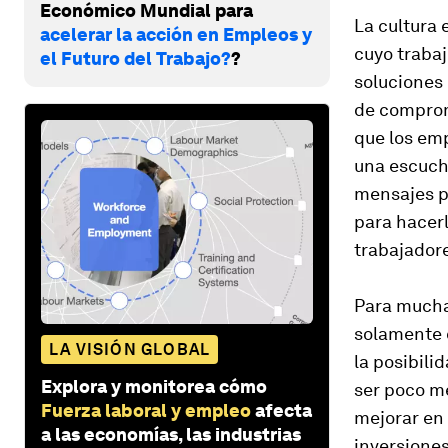
Económico Mundial para
La cultura 
acelerar la acción en Empleos y
cuyo trabaj
el Futuro del Trabajo?
?
soluciones 
de compromi
que los em
una escucha
mensajes p
para hacerl
trabajador
Para mucha
solamente d
LA VISIÓN GLOBAL
la posibili
Explora y monitorea cómo
ser poco me
Fuerza laboral y empleo
afecta
mejorar en 
a las economías, las industrias
inversiones