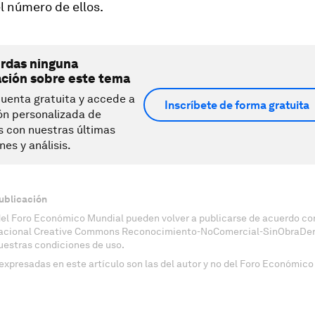
l número de ellos.
erdas ninguna
ación sobre este tema
uenta gratuita y accede a
Inscríbete de forma gratuita
ón personalizada de
s con nuestras últimas
nes y análisis.
ublicación
del Foro Económico Mundial pueden volver a publicarse de acuerdo con
nacional Creative Commons Reconocimiento-NoComercial-SinObraDeri
uestras condiciones de uso.
expresadas en este artículo son las del autor y no del Foro Económico