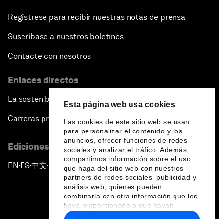
Regístrese para recibir nuestras notas de prensa
Suscríbase a nuestros boletines
Contacte con nosotros
Enlaces directos
La sostenibilidad en el Foro
Esta página web usa cookies
Carreras profesionales
Las cookies de este sitio web se usan
para personalizar el contenido y los
anuncios, ofrecer funciones de redes
Ediciones en otros idiomas
sociales y analizar el tráfico. Además,
compartimos información sobre el uso
EN
ES
中文
日本語
▪
▪
▪
que haga del sitio web con nuestros
partners de redes sociales, publicidad y
análisis web, quienes pueden
combinarla con otra información que les
haya proporcionado o que hayan
recopilado a partir del uso que haya