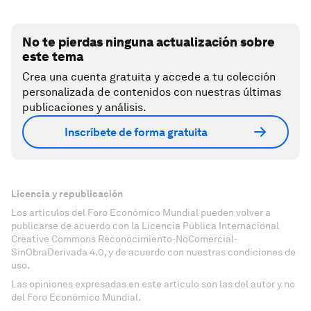
No te pierdas ninguna actualización sobre
este tema
Crea una cuenta gratuita y accede a tu colección
personalizada de contenidos con nuestras últimas
publicaciones y análisis.
Inscríbete de forma gratuita
Licencia y republicación
Los artículos del Foro Económico Mundial pueden volver a
publicarse de acuerdo con la Licencia Pública Internacional
Creative Commons Reconocimiento-NoComercial-
SinObraDerivada 4.0, y de acuerdo con nuestras condiciones de
uso.
Las opiniones expresadas en este artículo son las del autor y no
del Foro Económico Mundial.