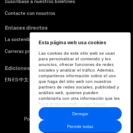
Suscríbase a nuestros boletines
Contacte con nosotros
Enlaces directos
La sostenibilidad en el Foro
Esta página web usa cookies
Carreras profesionales
Las cookies de este sitio web se usan
para personalizar el contenido y los
anuncios, ofrecer funciones de redes
Ediciones en otros idiomas
sociales y analizar el tráfico. Además,
compartimos información sobre el uso
EN
ES
中文
日本語
▪
▪
▪
que haga del sitio web con nuestros
partners de redes sociales, publicidad y
análisis web, quienes pueden
combinarla con otra información que les
haya proporcionado o que hayan
recopilado a partir del uso que haya
Denegar
hecho de sus servicios.
Política de privacidad y normas de uso
Permitir todas
Sitemap