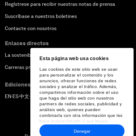
Regístrese para recibir nuestras notas de prensa
Suscríbase a nuestros boletines
Contacte con nosotros
Enlaces directos
La sostenibilidad en el Foro
Esta página web usa cookies
Carreras profesionales
Las cookies de este sitio web se usan
para personalizar el contenido y los
anuncios, ofrecer funciones de redes
Ediciones en otros idiomas
sociales y analizar el tráfico. Además,
compartimos información sobre el uso
EN
ES
中文
日本語
▪
▪
▪
que haga del sitio web con nuestros
partners de redes sociales, publicidad y
análisis web, quienes pueden
combinarla con otra información que les
haya proporcionado o que hayan
recopilado a partir del uso que haya
Denegar
hecho de sus servicios.