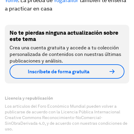
Yome
. La prueba de
YogaTailor
también te enseña
a practicar en casa
No te pierdas ninguna actualización sobre
este tema
Crea una cuenta gratuita y accede a tu colección
personalizada de contenidos con nuestras últimas
publicaciones y análisis.
Inscríbete de forma gratuita
Licencia y republicación
Los artículos del Foro Económico Mundial pueden volver a
publicarse de acuerdo con la Licencia Pública Internacional
Creative Commons Reconocimiento-NoComercial-
SinObraDerivada 4.0, y de acuerdo con nuestras condiciones de
uso.