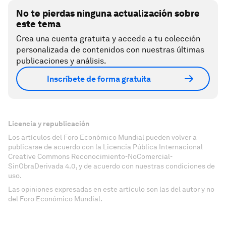
No te pierdas ninguna actualización sobre
este tema
Crea una cuenta gratuita y accede a tu colección
personalizada de contenidos con nuestras últimas
publicaciones y análisis.
Inscríbete de forma gratuita
Licencia y republicación
Los artículos del Foro Económico Mundial pueden volver a
publicarse de acuerdo con la Licencia Pública Internacional
Creative Commons Reconocimiento-NoComercial-
SinObraDerivada 4.0, y de acuerdo con nuestras condiciones de
uso.
Las opiniones expresadas en este artículo son las del autor y no
del Foro Económico Mundial.