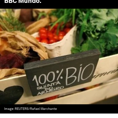
BBC Mundo
.
Image:
REUTERS/Rafael Marchante