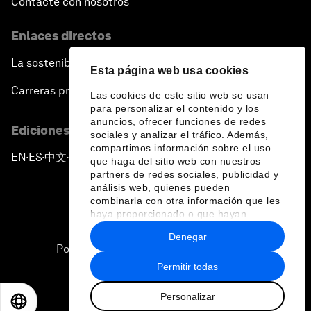
Contacte con nosotros
Enlaces directos
La sostenibilidad en el Foro
Esta página web usa cookies
Carreras profesionales
Las cookies de este sitio web se usan
para personalizar el contenido y los
anuncios, ofrecer funciones de redes
Ediciones en otros idiomas
sociales y analizar el tráfico. Además,
compartimos información sobre el uso
EN
ES
中文
日本語
▪
▪
▪
que haga del sitio web con nuestros
partners de redes sociales, publicidad y
análisis web, quienes pueden
combinarla con otra información que les
haya proporcionado o que hayan
recopilado a partir del uso que haya
Denegar
hecho de sus servicios.
Política de privacidad y normas de uso
Permitir todas
Sitemap
Personalizar
©
2026
Foro Económico Mundial
EN
ES
中文
日本語