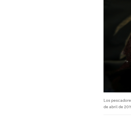
Los pescadores
de abril de 201