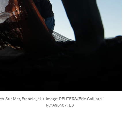
s-Sur-Mer, Francia, el 9
Image:
REUTERS/Eric Gaillard -
RC1A96407FE0