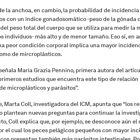
de la anchoa, en cambio, la probabilidad de incidenci
uos con un índice gonadosomático -peso de la gónada
del peso total del cuerpo que se utiliza para medir la
os individuos- más alto y de menor tamaño. Eso sí, en
na peor condición corporal implica una mayor incidenc
como de mircroplásticos.
señala Maria Grazia Pennino, primera autora del artícul
primeros estudios que encuentra este tipo de relación 
de microplásticos y parásitos”.
e, Marta Coll, investigadora del ICM, apunta que “los r
o plantean nuevas preguntas para continuar la investi
to, Coll explica que, por ejemplo, se desconoce aún e
or el cual los peces pelágicos pequeños con mayor inc
cos presentan también más parásitos intestinales. Por