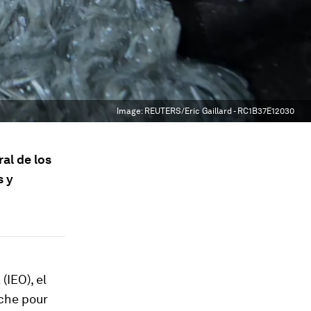
Image:
REUTERS/Eric Gaillard - RC1B37E12030
al de los
s y
(IEO), el
rche pour