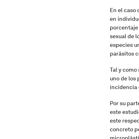
En el caso 
en individ
porcentaje 
sexual de l
especies u
parásitos 
Tal y como 
uno de los 
incidencia 
Por su part
este estudi
este respec
concreto p
microplásti