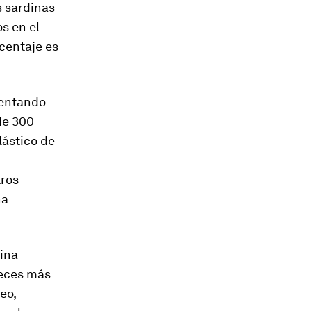
s sardinas
s en el
rcentaje es
mentando
de 300
lástico de
tros
na
dina
peces más
eo,