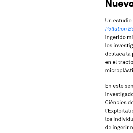
Nuevo
Un estudio
Pollution B
ingerido m
los investi
destaca la
en el tract
microplásti
En este sen
investigado
Ciències de
l’Exploitat
los individ
de ingerir 