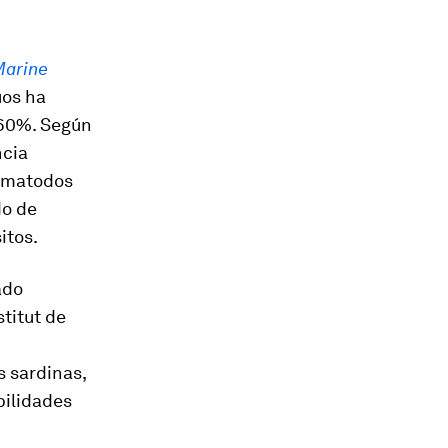
arine
uos ha
 60%. Según
ncia
nematodos
do de
itos.
ado
stitut de
s sardinas,
bilidades