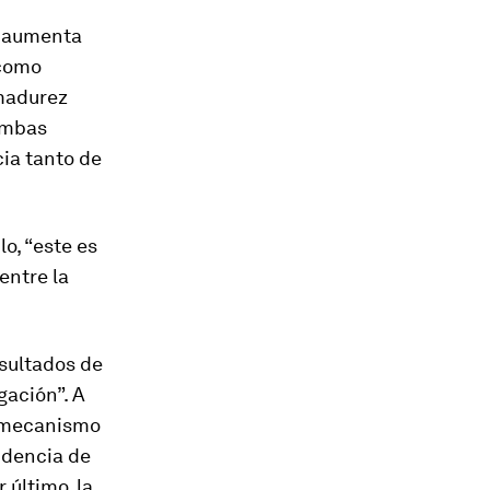
a aumenta
 como
 madurez
 ambas
ia tanto de
o, “este es
entre la
esultados de
gación”. A
l mecanismo
idencia de
 último, la