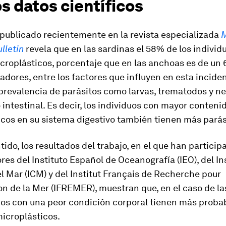
s datos científicos
 publicado recientemente en la revista especializada
M
ulletin
revela que en las sardinas el 58% de los individ
icroplásticos, porcentaje que en las anchoas es de un
gadores, entre los factores que influyen en esta incide
 prevalencia de parásitos como larvas, trematodos y 
o intestinal. Es decir, los individuos con mayor conteni
cos en su sistema digestivo también tienen más parás
tido, los resultados del trabajo, en el que han particip
res del Instituto Español de Oceanografía (IEO), del In
l Mar (ICM) y del Institut Français de Recherche pour
ion de la Mer (IFREMER), muestran que, en el caso de la
uos con una peor condición corporal tienen más proba
microplásticos.