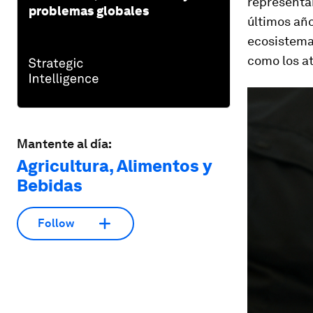
representan
problemas globales
últimos año
ecosistema
como los at
Mantente al día:
Agricultura, Alimentos y
Bebidas
Follow