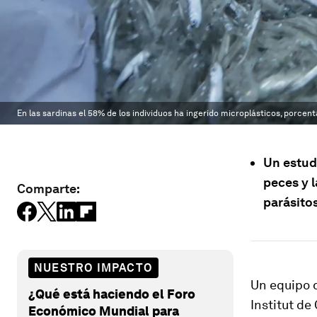
En las sardinas el 58% de los individuos ha ingerido microplásticos, porcen
Un estud
peces y 
Comparte:
parásito
NUESTRO IMPACTO
Un equipo d
¿Qué está haciendo el Foro
Institut de
Económico Mundial para