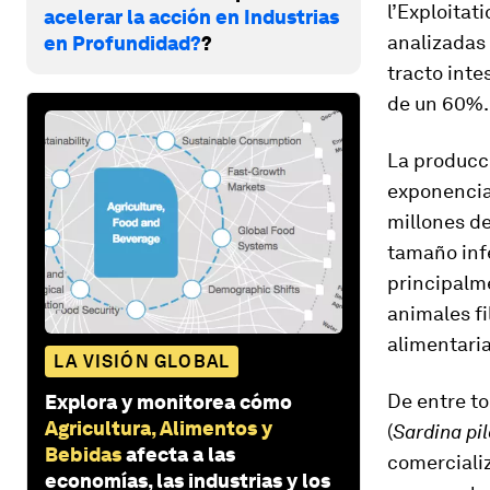
l’Exploitat
acelerar la acción en Industrias
analizadas
en Profundidad?
?
tracto inte
de un 60%.
La producc
exponencia
millones de
tamaño infe
principalm
animales fi
alimentaria
LA VISIÓN GLOBAL
De entre to
Explora y monitorea cómo
Agricultura, Alimentos y
(
Sardina pi
Bebidas
afecta a las
comerciali
economías, las industrias y los