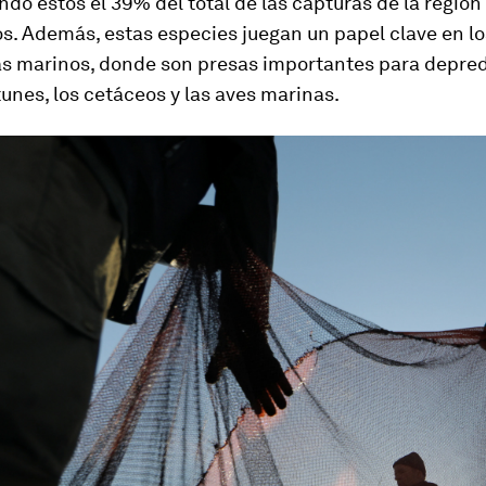
do estos el 39% del total de las capturas de la región 
s. Además, estas especies juegan un papel clave en lo
s marinos, donde son presas importantes para depre
unes, los cetáceos y las aves marinas.