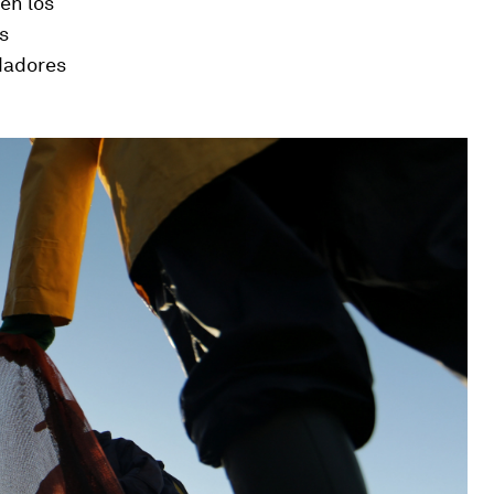
en los
s
dadores