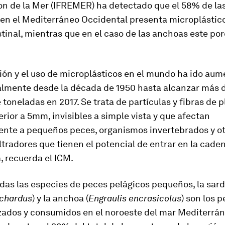
ion de la Mer (IFREMER) ha detectado que el 58% de la
 en el Mediterráneo Occidental presenta microplástico
stinal, mientras que en el caso de las anchoas este po
ión y el uso de microplásticos en el mundo ha ido au
lmente desde la década de 1950 hasta alcanzar más 
 toneladas en 2017. Se trata de partículas y fibras de p
rior a 5mm, invisibles a simple vista y que afectan
ente a pequeños peces, organismos invertebrados y o
ltradores que tienen el potencial de entrar en la cade
, recuerda el ICM.
das las especies de peces pelágicos pequeños, la sar
lchardus
) y la anchoa (
Engraulis encrasicolus
) son los 
zados y consumidos en el noroeste del mar Mediterrán