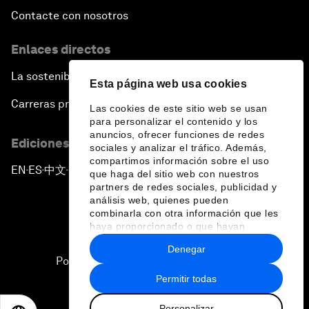
Contacte con nosotros
Enlaces directos
La sostenibilidad en el Foro
Esta página web usa cookies
Carreras profesionales
Las cookies de este sitio web se usan
para personalizar el contenido y los
anuncios, ofrecer funciones de redes
Ediciones en otros idiomas
sociales y analizar el tráfico. Además,
compartimos información sobre el uso
EN
ES
中文
日本語
▪
▪
▪
que haga del sitio web con nuestros
partners de redes sociales, publicidad y
análisis web, quienes pueden
combinarla con otra información que les
haya proporcionado o que hayan
recopilado a partir del uso que haya
Denegar
hecho de sus servicios.
Política de privacidad y normas de uso
Permitir todas
Sitemap
Personalizar