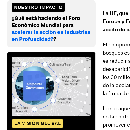
NUESTRO IMPACTO
La UE, que
¿Qué está haciendo el Foro
Europa y E
Económico Mundial para
aceite de 
acelerar la acción en Industrias
en Profundidad?
?
El comprom
bosques est
es reducir 
desaparició
los 30 mill
de la decl
la firma de
Los bosque
en la conte
LA VISIÓN GLOBAL
promover e