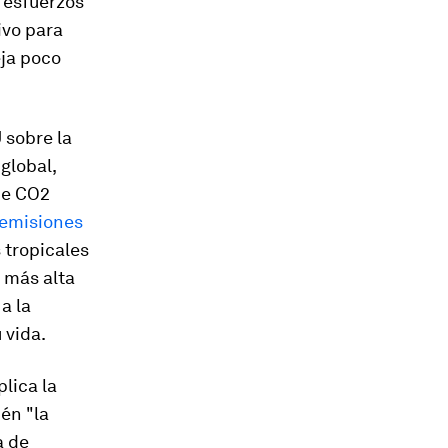
 esfuerzos
ivo para
eja poco
 sobre la
global,
de CO2
 emisiones
s tropicales
 más alta
 a la
 vida.
lica la
én "la
a de