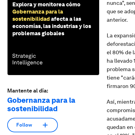
nunca", sen
Explora y monitorea cómo
que se ado
Gobernanza para la
sostenibilidad
afecta a las
anterior.
economías, las industrias y los
problemas globales
La expansió
deforestac
el 80% de l
ha llevado 
problema su
tiene "cará
firmaron 9
Mantente al día:
Gobernanza para la
Así, mientr
sostenibilidad
compromisos
acusadamen
Follow
quedan en e