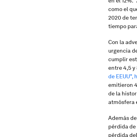
en el 12%.
como el que
2020 de ten
tiempo para
Con la adve
urgencia de
cumplir est
entre 4,5 y
de EEUU", 
emitieron 
de la histor
atmósfera e
Además de p
pérdida de 
pérdida del