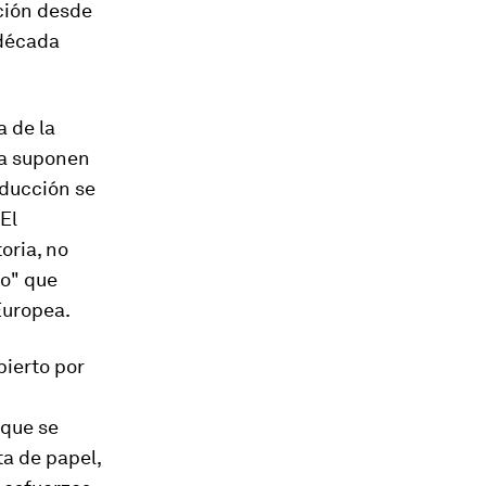
ación desde
 década
a de la
ra suponen
oducción se
El
oria, no
io" que
Europea.
bierto por
 que se
a de papel,