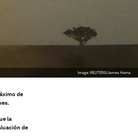
Image:
REUTERS/James Akena
máximo de
nes.
ue la
aluación de