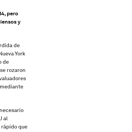
14, pero
piensos y
rdida de
 Nueva York
o de
 se rozaron
evaluadores
n mediante
 necesario
U al
 rápido que