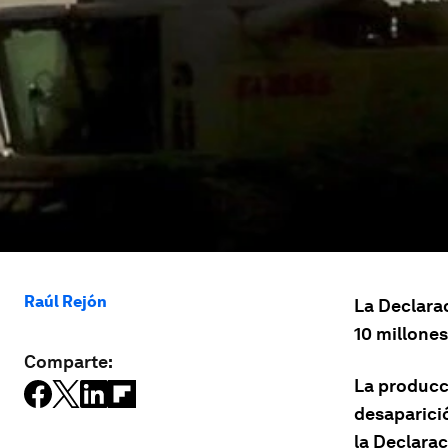
Raúl Rejón
La Declara
10 millones
Comparte:
La producc
desaparici
la Declarac