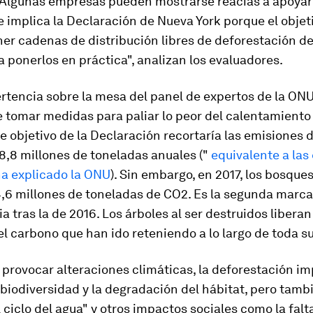
 "Algunas empresas pueden mostrarse reacias a apoyar
 implica la Declaración de Nueva York porque el objet
er cadenas de distribución libres de deforestación d
 ponerlos en práctica", analizan los evaluadores.
rtencia sobre la mesa del panel de expertos de la ONU
 tomar medidas para paliar lo peor del calentamiento 
e objetivo de la Declaración recortaría las emisiones 
 8,8 millones de toneladas anuales ("
equivalente a las
ha explicado la ONU
). Sin embargo, en 2017, los bosque
4,6 millones de toneladas de CO2. Es la segunda marca
ia tras la de 2016. Los árboles al ser destruidos liberan
l carbono que han ido reteniendo a lo largo de toda su
rovocar alteraciones climáticas, la deforestación imp
biodiversidad y la degradación del hábitat, pero tambi
 ciclo del agua" y otros impactos sociales como la falt