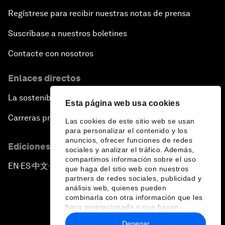
Regístrese para recibir nuestras notas de prensa
Suscríbase a nuestros boletines
Contacte con nosotros
Enlaces directos
La sostenibilidad en el Foro
Esta página web usa cookies
Carreras profesionales
Las cookies de este sitio web se usan
para personalizar el contenido y los
anuncios, ofrecer funciones de redes
Ediciones en otros idiomas
sociales y analizar el tráfico. Además,
compartimos información sobre el uso
EN
ES
中文
日本語
▪
▪
▪
que haga del sitio web con nuestros
partners de redes sociales, publicidad y
análisis web, quienes pueden
combinarla con otra información que les
haya proporcionado o que hayan
recopilado a partir del uso que haya
Denegar