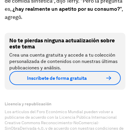
de comida sintética", dijo Terry. "Pero la pregunta
es,
¿hay realmente un apetito por su consumo?
",
agregó.
No te pierdas ninguna actualización sobre
este tema
Crea una cuenta gratuita y accede a tu colección
personalizada de contenidos con nuestras últimas
publicaciones y análisis.
Inscríbete de forma gratuita
Licencia y republicación
Los artículos del Foro Económico Mundial pueden volver a
publicarse de acuerdo con la Licencia Pública Internacional
Creative Commons Reconocimiento-NoComercial-
SinObraDerivada 4.0, y de acuerdo con nuestras condiciones de