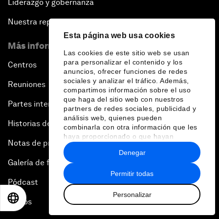
Liderazgo y gobernanza
Nuestra repercusión
Esta página web usa cookies
Más información sobre el Foro
Las cookies de este sitio web se usan
para personalizar el contenido y los
Centros
anuncios, ofrecer funciones de redes
sociales y analizar el tráfico. Además,
Reuniones
compartimos información sobre el uso
que haga del sitio web con nuestros
Partes interesadas
partners de redes sociales, publicidad y
análisis web, quienes pueden
Historias del Foro
combinarla con otra información que les
haya proporcionado o que hayan
Notas de prensa
recopilado a partir del uso que haya
Denegar
hecho de sus servicios.
Galería de fotos
Permitir todas
Pódcast
Personalizar
EN
ES
中文
日本語
Vídeos