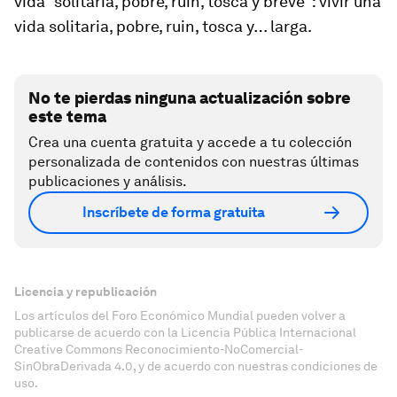
vida “solitaria, pobre, ruin, tosca y breve”: vivir una
vida solitaria, pobre, ruin, tosca y… larga.
No te pierdas ninguna actualización sobre
este tema
Crea una cuenta gratuita y accede a tu colección
personalizada de contenidos con nuestras últimas
publicaciones y análisis.
Inscríbete de forma gratuita
Licencia y republicación
Los artículos del Foro Económico Mundial pueden volver a
publicarse de acuerdo con la Licencia Pública Internacional
Creative Commons Reconocimiento-NoComercial-
SinObraDerivada 4.0, y de acuerdo con nuestras condiciones de
uso.