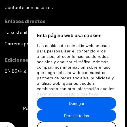
Contacte con nosotros
Enlaces directos
La sostenibilidad en el Foro
Esta página web usa cookies
Carreras profesionales
Las cookies de este sitio web se usan
para personalizar el contenido y los
anuncios, ofrecer funciones de redes
Ediciones en otros idiomas
sociales y analizar el tráfico. Además,
compartimos información sobre el uso
EN
ES
中文
日本語
▪
▪
▪
que haga del sitio web con nuestros
partners de redes sociales, publicidad y
análisis web, quienes pueden
combinarla con otra información que les
haya proporcionado o que hayan
recopilado a partir del uso que haya
Denegar
hecho de sus servicios.
Política de privacidad y normas de uso
Permitir todas
Sitemap