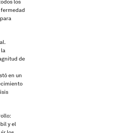
todos los
enfermedad
 para
al.
 la
magnitud de
stó en un
ecimiento
isis
ollo:
il y el
ir los