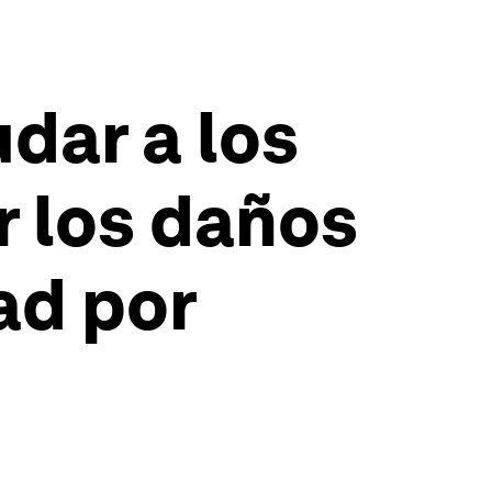
dar a los
r los daños
ad por