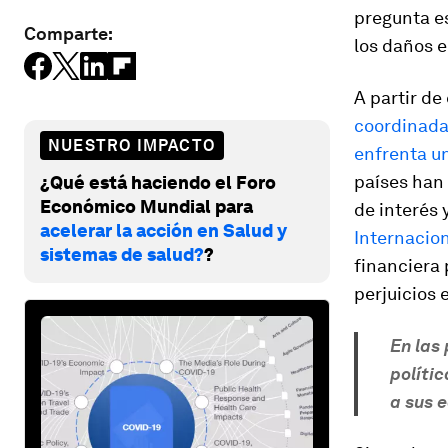
pregunta es
Comparte:
los daños 
A partir d
coordinada
NUESTRO IMPACTO
enfrenta 
países han
¿Qué está haciendo el Foro
Económico Mundial para
de interés 
acelerar la acción en Salud y
Internacio
sistemas de salud?
?
financiera p
perjuicios
En las
políti
a sus 