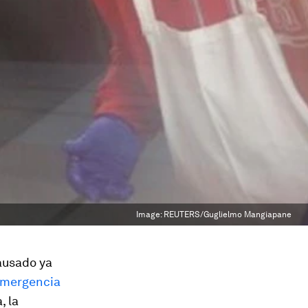
Image:
REUTERS/Guglielmo Mangiapane
ausado ya
mergencia
, la