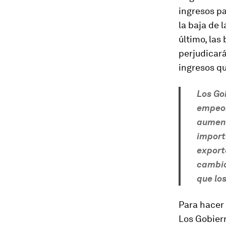
ingresos p
la baja de 
último, las
perjudicará
ingresos qu
Los Go
empeor
aument
importa
export
cambio
que lo
Para hacer 
Los Gobiern