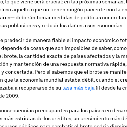
, lo que viene será crucial: en las próximas semanas, 
cluso aquellos que no tienen ningún paciente con la 
virus— deberán tomar medidas de políticas concretas
sus poblaciones y reducir los daños a sus economías.
e predecir de manera fiable el impacto económico tot
depende de cosas que son imposibles de saber, como
l brote, la cantidad exacta de países afectados y la 
ación y mantención de una respuesta normativa rápida,
 y concertada. Pero sí sabemos que el brote se manife
 que la economía mundial estaba débil, cuando el cr
ezaba a recuperarse de su
tasa más baja
(i) desde la cr
 de 2009.
consecuencias preocupantes para los países en desarr
 más estrictas de los créditos, un crecimiento más déb
ecursos públicos para combatir el brote podría disminu