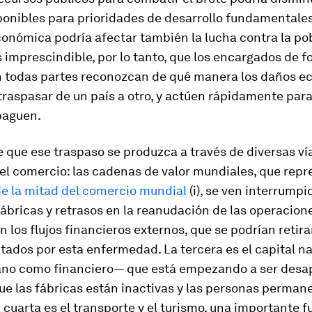
ponibles para prioridades de desarrollo fundamentale
conómica podría afectar también la lucha contra la po
 imprescindible, por lo tanto, que los encargados de f
en todas partes reconozcan de qué manera los daños 
raspasar de un país a otro, y actúen rápidamente para
paguen.
 que ese traspaso se produzca a través de diversas vía
el comercio: las cadenas de valor mundiales, que rep
de la mitad del comercio mundial
(i), se ven interrumpi
fábricas y retrasos en la reanudación de las operacione
 los flujos financieros externos, que se podrían retira
tados por esta enfermedad. La tercera es el capital n
no como financiero— que está empezando a ser des
ue las fábricas están inactivas y las personas perman
 cuarta es el transporte y el turismo, una importante 