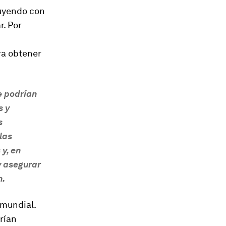
nuyendo con
r. Por
ra obtener
e podrían
s y
s
las
y, en
y asegurar
n.
 mundial.
rían