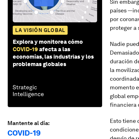
Sin embargo
países —in
por corona
proteger a 
LA VISIÓN GLOBAL
Explora y monitorea cómo
Nadie pued
COVID-19
afecta a las
Demasiado 
economías, las industrias y los
duración de
problemas globales
la moviliz
coordinada
momento en
global emp
financiera
Esto tiene 
Mantente al día:
condiciones
COVID-19
desvío de r