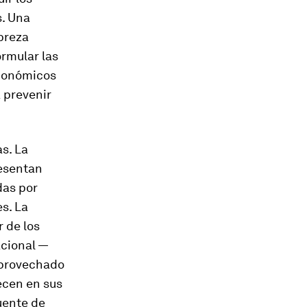
s. Una
breza
ormular las
económicos
 prevenir
s. La
resentan
das por
s. La
r de los
acional —
aprovechado
ecen en sus
fuente de