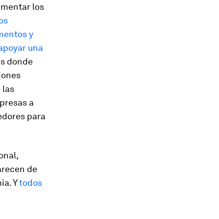
umentar los
os
imentos y
 apoyar una
res donde
iones
 las
mpresas a
eedores para
onal,
carecen de
ia. Y
todos