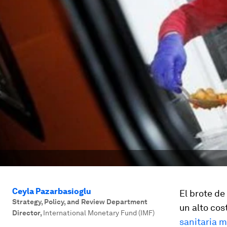
Ceyla Pazarbasioglu
El brote d
Strategy, Policy, and Review Department
un alto cos
Director
,
International Monetary Fund (IMF)
sanitaria 