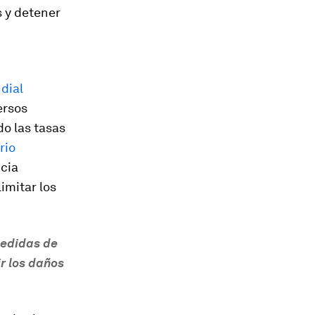
s y detener
dial
ersos
o las tasas
rio
ncia
limitar los
medidas de
r los daños