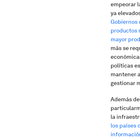
empeorar la
ya elevado
Gobiernos d
productos m
mayor pro
más se requ
económicas
políticas e
mantener al
gestionar m
Además de l
particularm
la infraest
los países 
información