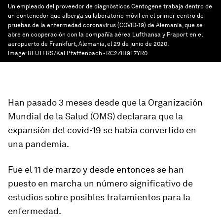
Un empleado del proveedor de diagnósticos Centogene trabaja dentro de
un contenedor que alberga su laboratorio móvil en el primer centro de
pruebas de la enfermedad coronavirus (COVID-19) de Alemania, que se
abre en cooperación con la compañía aérea Lufthansa y Fraport en el
aeropuerto de Frankfurt, Alemania, el 29 de junio de 2020.
Image:
REUTERS/Kai Pfaffenbach - RC2ZIH9F7YR0
Han pasado 3 meses desde que la Organización
Mundial de la Salud (OMS) declarara que la
expansión del covid-19 se había convertido en
una pandemia.
Fue el 11 de marzo y desde entonces se han
puesto en marcha un número significativo de
estudios sobre posibles
tratamientos para la
enfermedad.