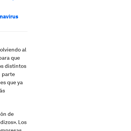
navirus
volviendo al
para que
s distintos
n parte
es que ya
ás
ión de
dizos». Los
 empresas