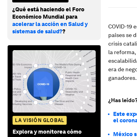
¿Qué está haciendo el Foro
Económico Mundial para
acelerar la acción en Salud y
COVID-19 e
sistemas de salud?
?
países se d
crisis cata
la reforma,
escalabilid
era de nego
ganadores.
¿Has leído
Este exp
el coron
LA VISIÓN GLOBAL
Explora y monitorea cómo
México s