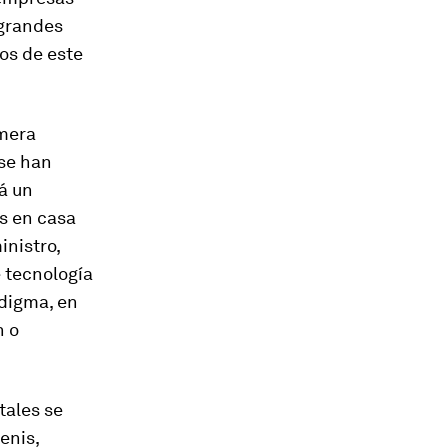
 grandes
os de este
imera
 se han
á un
s en casa
nistro,
 tecnología
adigma, en
n o
tales se
enis,