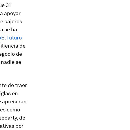
ue 31
ra apoyar
de cajeros
ra se ha
El futuro
iliencia de
negocio de
 nadie se
te de traer
iglas en
e apresuran
ores como
separty, de
ativas por