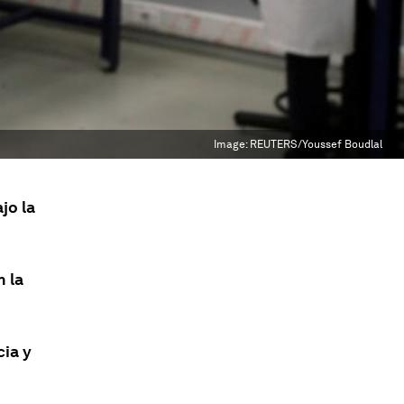
Image:
REUTERS/Youssef Boudlal
jo la
n la
cia y