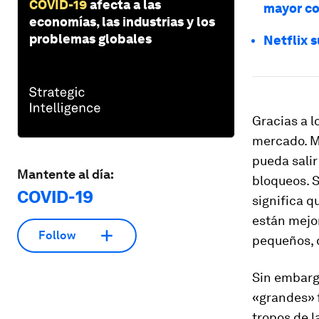
COVID-19
afecta a las
mayor co
economías, las industrias y los
problemas globales
Netflix 
Gracias a l
mercado. M
pueda salir
Mantente al día:
bloqueos. S
COVID-19
significa 
están mejo
Follow
pequeños, 
Sin embarg
«grandes» 
tropos de 