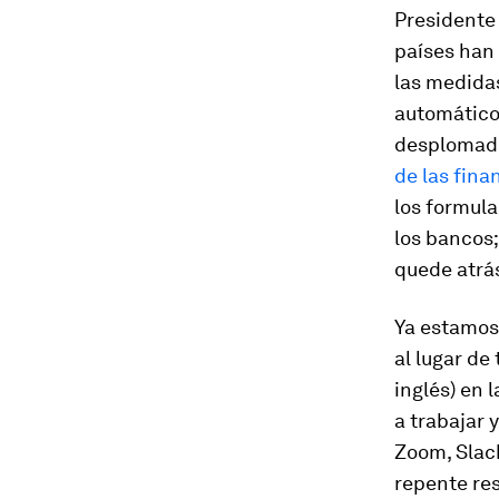
Presidente 
países han 
las medidas
automáticos
desplomado
de las fina
los formula
los bancos;
quede atrá
Ya estamos
al lugar de
inglés) en 
a trabajar 
Zoom, Slack
repente res