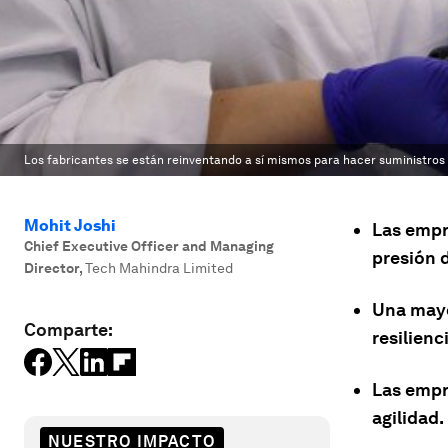
Los fabricantes se están reinventando a sí mismos para hacer suministros
Mohit Joshi
Las empr
Chief Executive Officer and Managing
presión 
Director
,
Tech Mahindra Limited
Una mayor
Comparte:
resilienc
Las empr
agilidad.
NUESTRO IMPACTO