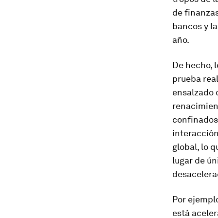
de finanzas
bancos y l
año.
De hecho, 
prueba real
ensalzado d
renacimien
confinados
interacció
global, lo 
lugar de ún
desacelera
Por ejemplo
está acele