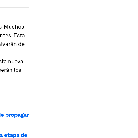
o. Muchos
ntes. Esta
alvarán de
esta nueva
serán los
de propagar
a etapa de