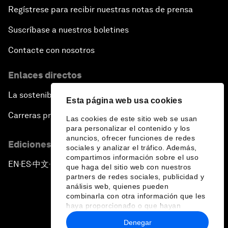
Regístrese para recibir nuestras notas de prensa
Suscríbase a nuestros boletines
Contacte con nosotros
Enlaces directos
La sostenibilidad en el Foro
Esta página web usa cookies
Carreras profesionales
Las cookies de este sitio web se usan
para personalizar el contenido y los
anuncios, ofrecer funciones de redes
Ediciones en otros idiomas
sociales y analizar el tráfico. Además,
compartimos información sobre el uso
EN
ES
中文
日本語
▪
▪
▪
que haga del sitio web con nuestros
partners de redes sociales, publicidad y
análisis web, quienes pueden
combinarla con otra información que les
haya proporcionado o que hayan
recopilado a partir del uso que haya
Denegar
hecho de sus servicios.