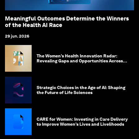
Meaningful Outcomes Determine the Winners
of the Health AI Race
29 jun. 2026
The Women’s Health Innovation Radar:
Revealing Gaps and Opportunities Across
the Science-to-Patient Journey
Strategic Choices in the Age of AI: Shaping
the Future of Life Sciences
CARE for Women: Investing in Care Delivery
to Improve Women’s Lives and Livelihoods