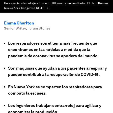
Un especialista del ejército de EE.UU. monta un ventilador T1 Hamilton en
Nueva York.
Image:
via REUTERS
Emma Charlton
Senior Writer
,
Forum Stories
Los respiradores son el tema más frecuente que
encontramos en las noticias a medida que la
pandemia de coronavirus se apodera del mundo.
Son máquinas que ayudan a los pacientes a respirar y
pueden contribuir a la recuperación de COVID-19.
En Nueva York se comparten los respiradores para
combatir la escasez.
Los ingenieros trabajan contrarreloj para agilizar y
economizar la producción.