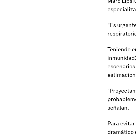
Marc Lipsit
especializ
"Es urgent
respiratori
Teniendo en
inmunidad) 
escenarios 
estimacion
"Proyectam
probableme
señalan.
Para evitar
dramático e