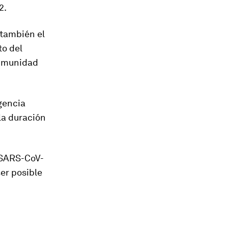
2.
 también el
to del
inmunidad
gencia
la duración
l SARS-CoV-
er posible