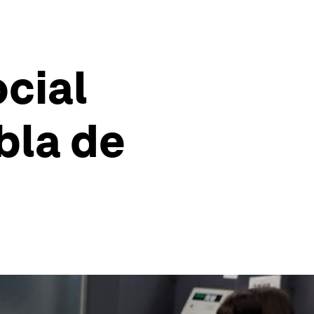
ocial
bla de