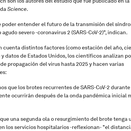
ch son los autores del estudio que fue publicado en la 
ada
Science
.
e poder
entender el futuro de la transmisión
del síndr
o agudo severo -coronavirus 2 (SARS-CoV-2)", indican.
 cuenta distintos factores (como estación del año, cie
y datos de Estados Unidos, los científicos analizan po
de propagación del virus hasta 2025 y hacen varias
es:
os que los brotes recurrentes de SARS-CoV-2 durante 
nte ocurrirán después de la onda pandémica inicial m
 que una segunda ola o resurgimiento del brote tenga
n los servicios hospitalarios -reflexionan- "el distan