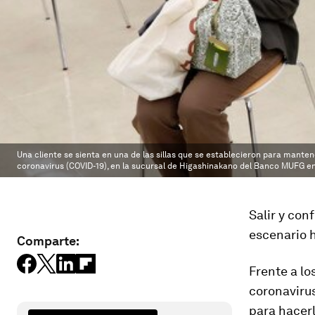
Una cliente se sienta en una de las sillas que se establecieron para mantene
coronavirus (COVID-19), en la sucursal de Higashinakano del Banco MUFG en T
Salir y conf
escenario h
Comparte:
Frente a l
coronavirus
para hacerl