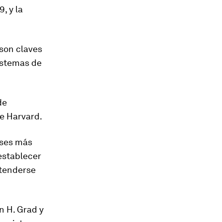
, y la
 son claves
sistemas de
de
de Harvard.
íses más
 establecer
xtenderse
n H. Grad y