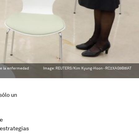
 de la enfermedad
Image:
REUTERS/Kim Kyung-Hoon - RC2XAG9B8IAT
 sólo un
de
 estrategias