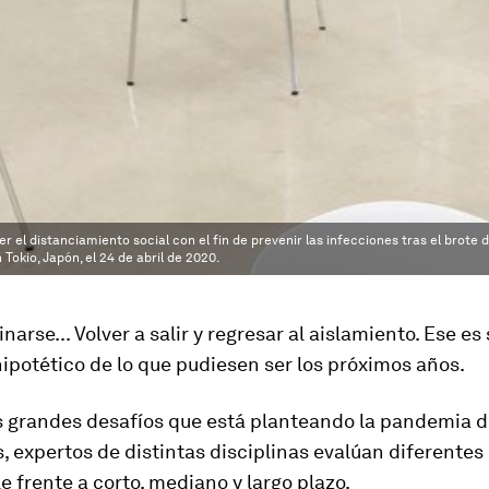
r el distanciamiento social con el fin de prevenir las infecciones tras el brote
okio, Japón, el 24 de abril de 2020.
inarse... Volver a salir y regresar al aislamiento. Ese es
ipotético de lo que pudiesen ser los próximos años.
os grandes desafíos que está planteando la pandemia 
, expertos de distintas disciplinas evalúan diferentes
e frente a corto, mediano y largo plazo.