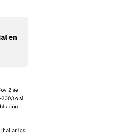
al en
 Cov-2
se
2003 o si
oblación
n:
hallar los