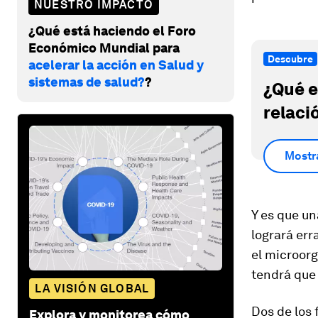
NUESTRO IMPACTO
¿Qué está haciendo el Foro
Económico Mundial para
Descubre
acelerar la acción en Salud y
sistemas de salud?
?
¿Qué e
relaci
Mostr
Y es que un
logrará err
el microorg
tendrá que 
LA VISIÓN GLOBAL
Dos de los 
Explora y monitorea cómo