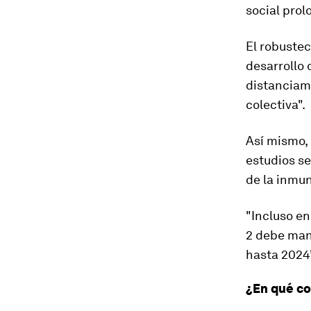
social prol
El robuste
desarrollo 
distanciami
colectiva".
Así mismo, 
estudios se
de la inmu
"Incluso en
2 debe man
hasta 2024
¿En qué co