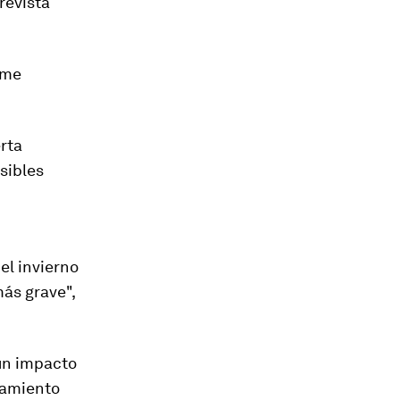
revista
ome
rta
sibles
el invierno
ás grave",
 un impacto
ciamiento