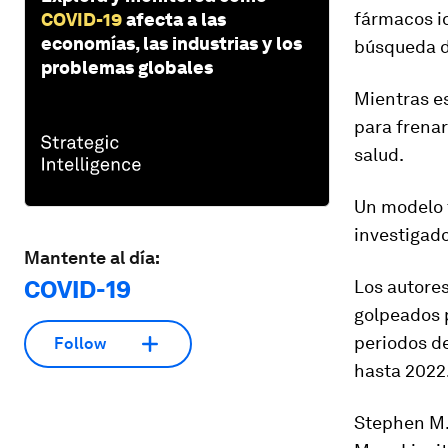
fármacos id
COVID-19
afecta a las
economías, las industrias y los
búsqueda d
problemas globales
Mientras es
para frenar
salud.
Un modelo t
investigado
Mantente al día:
COVID-19
Los autores
golpeados p
periodos d
Follow
hasta 2022
Stephen M. 