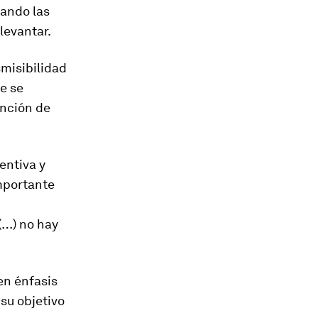
uando las
levantar.
smisibilidad
ue se
ención de
entiva y
mportante
(…) no hay
en énfasis
 su objetivo