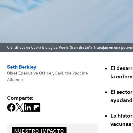
Científicos de Cobra Biologics, Keele, Gran Bretaña, trabajan en una poten
Seth Berkley
El desar
Chief Executive Officer
,
Gavi, the Vaccine
la enfer
Alliance
El secto
Comparte:
ayudando
La histor
vacunas y
NUESTRO IMPACTO