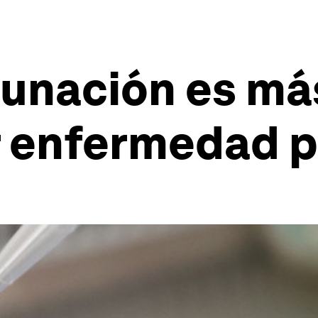
cunación es m
r enfermedad p