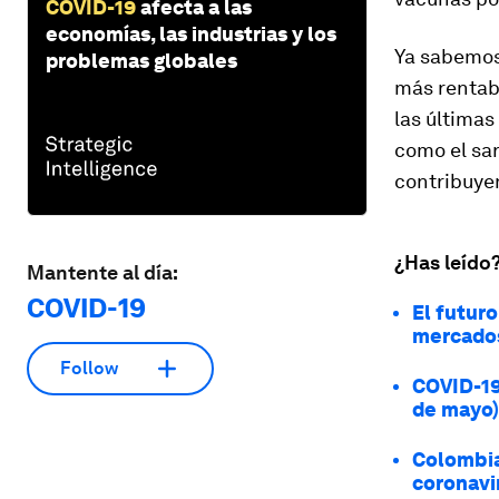
COVID-19
afecta a las
economías, las industrias y los
Ya sabemos 
problemas globales
más rentabl
las última
como el sa
contribuyen
¿Has leído
Mantente al día:
COVID-19
El futuro
mercados
Follow
COVID-19
de mayo)
Colombia
coronavi