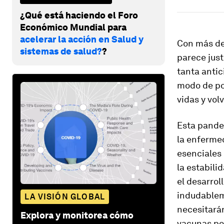
¿Qué está haciendo el Foro
Económico Mundial para
acelerar la acción en Salud y
Con más de
sistemas de salud?
?
parece jus
tanta antic
modo de po
vidas y vol
Esta pande
la enfermed
esenciales 
la estabil
el desarrol
indudablem
LA VISIÓN GLOBAL
necesitarán
Explora y monitorea cómo
vacunas po