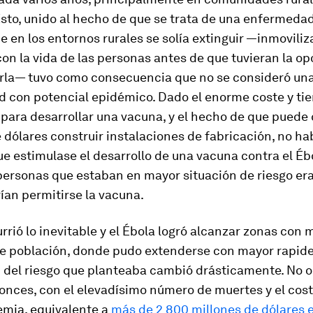
Esto, unido al hecho de que se trata de una enfermeda
e en los entornos rurales se solía extinguir —inmovili
n la vida de las personas antes de que tuvieran la o
rla— tuvo como consecuencia que no se consideró un
 con potencial epidémico. Dado el enorme coste y ti
para desarrollar una vacuna, y el hecho de que puede
 dólares construir instalaciones de fabricación, no ha
 estimulase el desarrollo de una vacuna contra el Éb
 personas que estaban en mayor situación de riesgo er
ían permitirse la vacuna.
rió lo inevitable y el Ébola logró alcanzar zonas con 
e población, donde pudo extenderse con mayor rapidez
 del riesgo que planteaba cambió drásticamente. No o
tonces, con el elevadísimo número de muertes y el cos
emia, equivalente a
más de 2 800 millones de dólares 