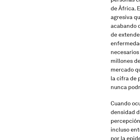
de África. 
agresiva qu
acabando co
de extende
enfermedad
necesarios 
millones de
mercado que
la cifra de
nunca podr
Cuando ocur
densidad d
percepción
incluso en
por la epid