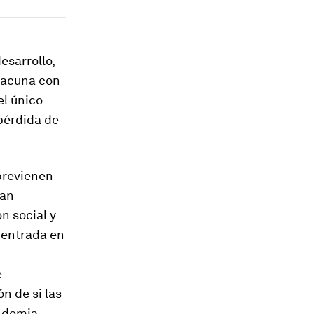
esarrollo,
vacuna con
el único
pérdida de
previenen
tan
n social y
centrada en
e
n de si las
ndemia.