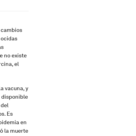
n cambios
nocidas
as
 no existe
cina, el
la vacuna, y
o disponible
 del
s. Es
epidemia en
ó la muerte