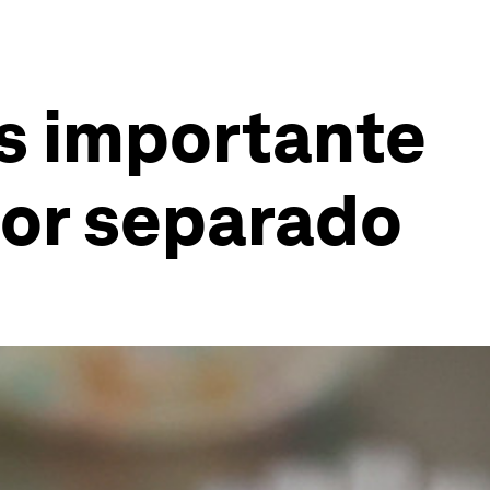
ás importante
or separado