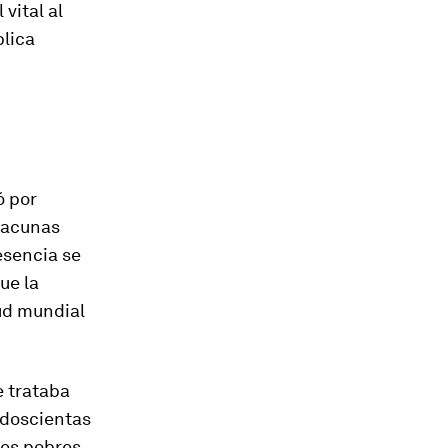
vital al
blica
ó por
 vacunas
esencia se
ue la
ud mundial
e trataba
 doscientas
les pobres