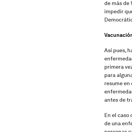
de más de 
impedir qu
Democrátic
Vacunación
Así pues, 
enfermedade
primera vez
para alguna
resume en e
enfermedad
antes de tr
En el caso 
de una enf
personas c