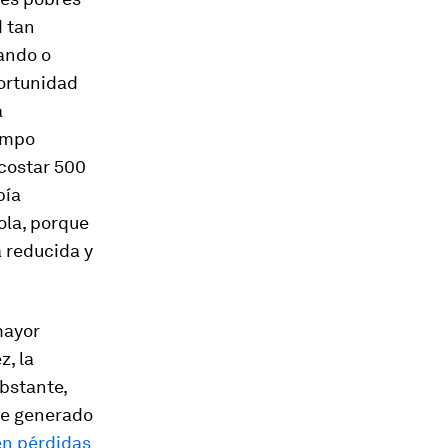
d tan
zando o
portunidad
a
empo
 costar 500
bía
ola, porque
a reducida y
mayor
, la
bstante,
te generado
en pérdidas