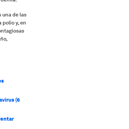
 una de las
 polio y, en
ontagiosas
ño,
os
virus (6
rentar