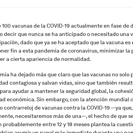
 100 vacunas de la COVID-19 actualmente en fase de d
to decir que nunca se ha anticipado o necesitado una 
ipación, dado que ya se ha aceptado que la vacuna es 
ner fin a esta pandemia de coronavirus, minimizar la 
ver a cierta apariencia de normalidad.
mia ha dejado más que claro que las vacunas no solo 
ad contagiosa y salvan vidas, sino que también resul
para ayudar a mantener la seguridad global, la cohesió
idad económica. Sin embargo, con la atención mundial 
lo contrarreloj de vacunas contra la COVID-19 —ya que,
ente, necesitaremos más de una—, el hecho de que s
 probablemente entre 12 y 18 meses plantea la cuestió
drían asumir un papel más inmediato durante una pa