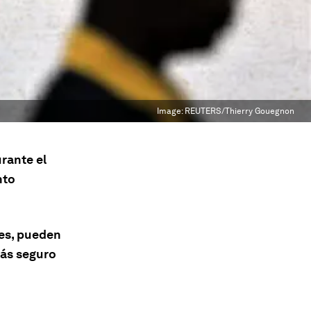
Image:
REUTERS/Thierry Gouegnon
rante el
nto
res, pueden
más seguro