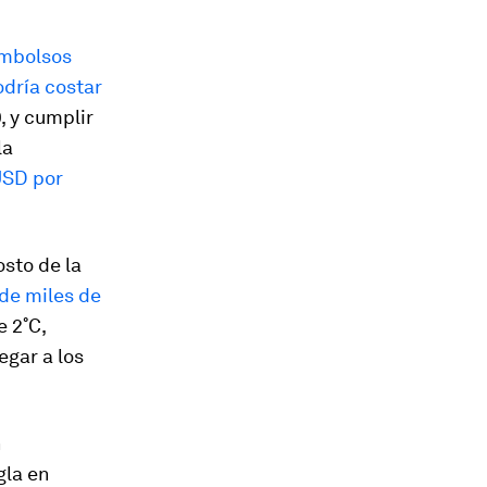
embolsos
odría costar
 y cumplir
la
USD por
sto de la
de miles de
 2˚C,
egar a los
n
gla en