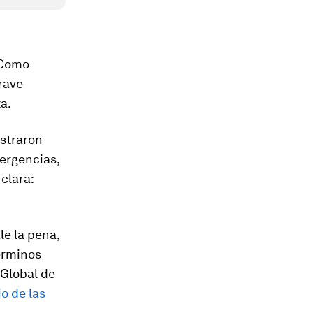
 Como
rave
a.
ostraron
ergencias,
clara:
le la pena,
érminos
 Global de
o de las