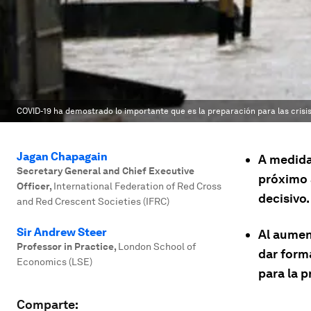
COVID-19 ha demostrado lo importante que es la preparación para las crisis
Jagan Chapagain
A medida
Secretary General and Chief Executive
próximo 
Officer
,
International Federation of Red Cross
decisivo.
and Red Crescent Societies (IFRC)
Sir Andrew Steer
Al aumen
Professor in Practice
,
London School of
dar form
Economics (LSE)
para la 
Comparte: