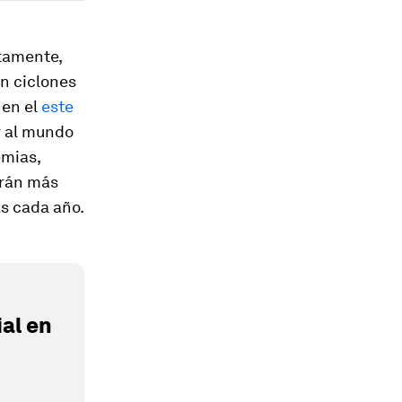
ctamente,
on ciclones
 en el
este
r al mundo
emias,
erán más
s cada año.
al en