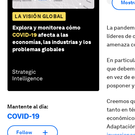
Mostr
LA VISIÓN GLOBAL
La pandemi
Explora y monitorea cómo
COVID-19
afecta a las
líderes de
economías, las industrias y los
amenaza co
problemas globales
En particul
que debemo
en vez de e
posponer y 
Creemos que
Mantente al día:
tanto en t
COVID-19
económicos.
Adaptación
Follow
inversiones