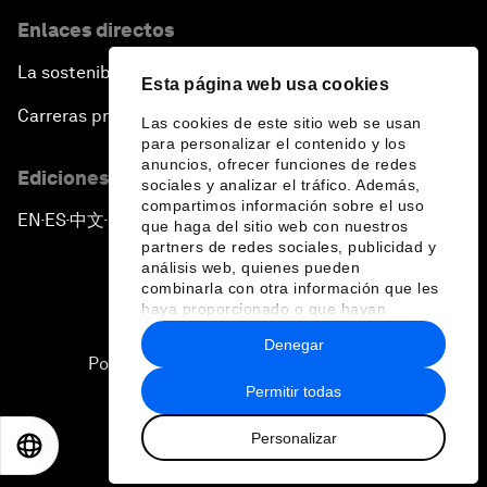
Enlaces directos
La sostenibilidad en el Foro
Esta página web usa cookies
Carreras profesionales
Las cookies de este sitio web se usan
para personalizar el contenido y los
anuncios, ofrecer funciones de redes
Ediciones en otros idiomas
sociales y analizar el tráfico. Además,
compartimos información sobre el uso
EN
ES
中文
日本語
▪
▪
▪
que haga del sitio web con nuestros
partners de redes sociales, publicidad y
análisis web, quienes pueden
combinarla con otra información que les
haya proporcionado o que hayan
recopilado a partir del uso que haya
Denegar
hecho de sus servicios.
Política de privacidad y normas de uso
Permitir todas
Sitemap
Personalizar
©
2026
Foro Económico Mundial
EN
ES
中文
日本語