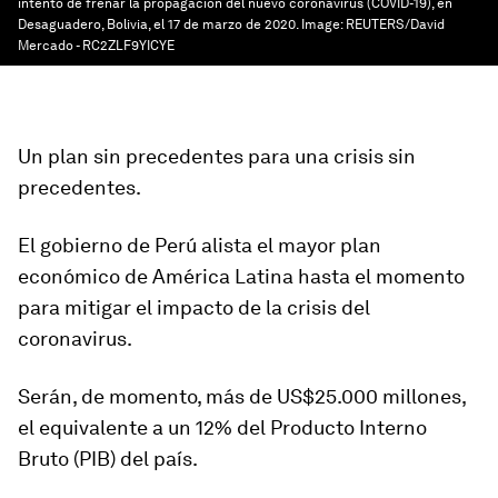
intento de frenar la propagación del nuevo coronavirus (COVID-19), en
Desaguadero, Bolivia, el 17 de marzo de 2020.
Image:
REUTERS/David
Mercado - RC2ZLF9YICYE
Un plan sin precedentes para una crisis sin
precedentes.
El gobierno de Perú alista el mayor plan
económico de América Latina hasta el momento
para mitigar el impacto de la crisis del
coronavirus.
Serán, de momento, más de US$25.000 millones,
el equivalente a un 12% del Producto Interno
Bruto
(PIB) del país.