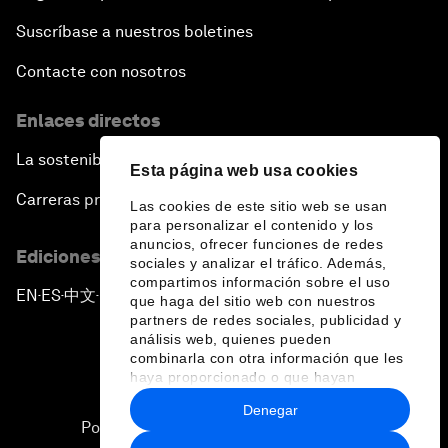
Suscríbase a nuestros boletines
Contacte con nosotros
Enlaces directos
La sostenibilidad en el Foro
Esta página web usa cookies
Carreras profesionales
Las cookies de este sitio web se usan
para personalizar el contenido y los
anuncios, ofrecer funciones de redes
Ediciones en otros idiomas
sociales y analizar el tráfico. Además,
compartimos información sobre el uso
EN
ES
中文
日本語
▪
▪
▪
que haga del sitio web con nuestros
partners de redes sociales, publicidad y
análisis web, quienes pueden
combinarla con otra información que les
haya proporcionado o que hayan
recopilado a partir del uso que haya
Denegar
hecho de sus servicios.
Política de privacidad y normas de uso