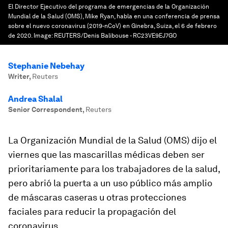
El Director Ejecutivo del programa de emergencias de la Organización
Mundial de la Salud (OMS), Mike Ryan, habla en una conferencia de prensa
sobre el nuevo coronavirus (2019-nCoV) en Ginebra, Suiza, el 6 de febrero
de 2020.
Image:
REUTERS/Denis Balibouse - RC23VE9EJ7GO
Stephanie Nebehay
Writer
,
Reuters
Andrea Shalal
Senior Correspondent
,
Reuters
La Organización Mundial de la Salud (OMS) dijo el
viernes que las mascarillas médicas deben ser
prioritariamente para los trabajadores de la salud,
pero abrió la puerta a un uso público más amplio
de máscaras caseras u otras protecciones
faciales para reducir la propagación del
coronavirus.