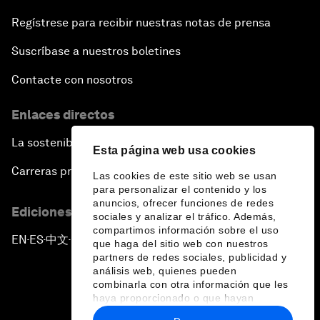
Regístrese para recibir nuestras notas de prensa
Suscríbase a nuestros boletines
Contacte con nosotros
Enlaces directos
La sostenibilidad en el Foro
Esta página web usa cookies
Carreras profesionales
Las cookies de este sitio web se usan
para personalizar el contenido y los
anuncios, ofrecer funciones de redes
Ediciones en otros idiomas
sociales y analizar el tráfico. Además,
compartimos información sobre el uso
EN
ES
中文
日本語
▪
▪
▪
que haga del sitio web con nuestros
partners de redes sociales, publicidad y
análisis web, quienes pueden
combinarla con otra información que les
haya proporcionado o que hayan
recopilado a partir del uso que haya