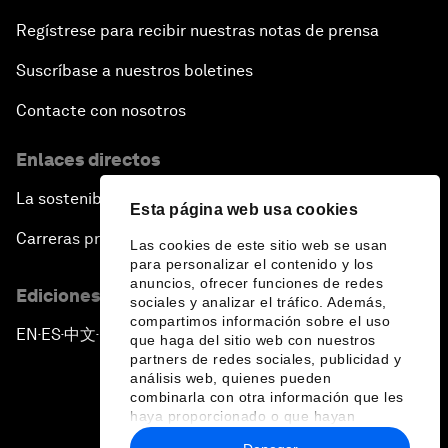
Regístrese para recibir nuestras notas de prensa
Suscríbase a nuestros boletines
Contacte con nosotros
Enlaces directos
La sostenibilidad en el Foro
Esta página web usa cookies
Carreras profesionales
Las cookies de este sitio web se usan
para personalizar el contenido y los
anuncios, ofrecer funciones de redes
Ediciones en otros idiomas
sociales y analizar el tráfico. Además,
compartimos información sobre el uso
EN
ES
中文
日本語
▪
▪
▪
que haga del sitio web con nuestros
partners de redes sociales, publicidad y
análisis web, quienes pueden
combinarla con otra información que les
haya proporcionado o que hayan
recopilado a partir del uso que haya