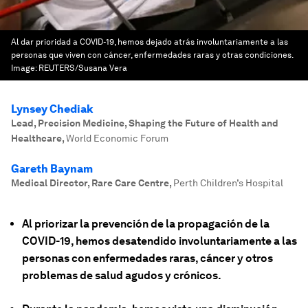
Al dar prioridad a COVID-19, hemos dejado atrás involuntariamente a las
personas que viven con cáncer, enfermedades raras y otras condiciones.
Image:
REUTERS/Susana Vera
Lynsey Chediak
Lead, Precision Medicine, Shaping the Future of Health and
Healthcare
,
World Economic Forum
Gareth Baynam
Medical Director, Rare Care Centre
,
Perth Children’s Hospital
Al priorizar la prevención de la propagación de la
COVID-19, hemos desatendido involuntariamente a las
personas con enfermedades raras, cáncer y otros
problemas de salud agudos y crónicos.