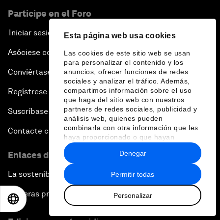
Participe en el Foro
Iniciar sesión
Esta página web usa cookies
Asóciese con nosotros
Las cookies de este sitio web se usan
para personalizar el contenido y los
Conviértase en miembro
anuncios, ofrecer funciones de redes
sociales y analizar el tráfico. Además,
compartimos información sobre el uso
Regístrese para recibir nuestras notas de prensa
que haga del sitio web con nuestros
partners de redes sociales, publicidad y
Suscríbase a nuestros boletines
análisis web, quienes pueden
combinarla con otra información que les
Contacte con nosotros
haya proporcionado o que hayan
recopilado a partir del uso que haya
Denegar
Enlaces directos
hecho de sus servicios.
La sostenibilidad en el Foro
Permitir todas
Carreras profesionales
Personalizar
EN
ES
中文
日本語