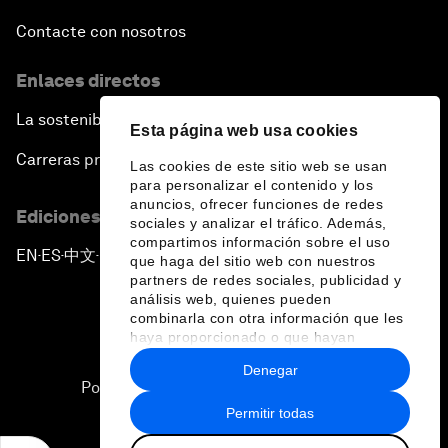
Contacte con nosotros
Enlaces directos
La sostenibilidad en el Foro
Esta página web usa cookies
Carreras profesionales
Las cookies de este sitio web se usan
para personalizar el contenido y los
anuncios, ofrecer funciones de redes
Ediciones en otros idiomas
sociales y analizar el tráfico. Además,
compartimos información sobre el uso
EN
ES
中文
日本語
▪
▪
▪
que haga del sitio web con nuestros
partners de redes sociales, publicidad y
análisis web, quienes pueden
combinarla con otra información que les
haya proporcionado o que hayan
recopilado a partir del uso que haya
Denegar
hecho de sus servicios.
Política de privacidad y normas de uso
Permitir todas
Sitemap