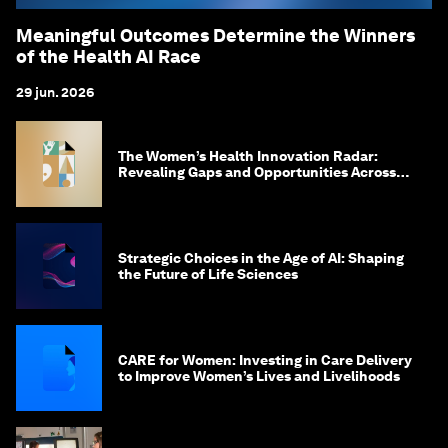
Meaningful Outcomes Determine the Winners
of the Health AI Race
29 jun. 2026
The Women’s Health Innovation Radar:
Revealing Gaps and Opportunities Across
the Science-to-Patient Journey
Strategic Choices in the Age of AI: Shaping
the Future of Life Sciences
CARE for Women: Investing in Care Delivery
to Improve Women’s Lives and Livelihoods