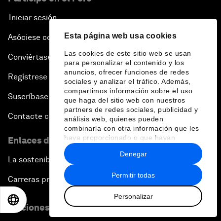
Iniciar sesión
Esta página web usa cookies
Asóciese con nosotros
Las cookies de este sitio web se usan
Conviértase en miembro
para personalizar el contenido y los
anuncios, ofrecer funciones de redes
Regístrese para recibir nuestras notas de prensa
sociales y analizar el tráfico. Además,
compartimos información sobre el uso
Suscríbase a nuestros boletines
que haga del sitio web con nuestros
partners de redes sociales, publicidad y
Contacte con nosotros
análisis web, quienes pueden
combinarla con otra información que les
haya proporcionado o que hayan
Enlaces directos
recopilado a partir del uso que haya
Denegar
hecho de sus servicios.
La sostenibilidad en el Foro
Permitir todas
Carreras profesionales
Personalizar
EN
ES
中文
日本語
Ediciones en otros idiomas